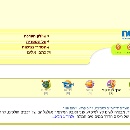
על הספריה
הסדרי נגישות
כתבו אלינו
ערך לקסיקוני
שמע
וידיאו
אתרים
]
0
[
]
0
[
]
0
[
]
2
[
מוצרים ידידותיים לסביבה
,
זיהום קרקע
,
זיהום אוויר
ר, מבטיח לשים קץ למיפגע ענני האבק המיתמר מגלגליהם של רכבים חולפים, להחז
 של ריסוס הדרך במים מים המלח.
/למידע מלא...