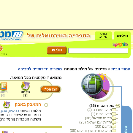
עמוד הבית
>
פריטים של מילת המפתח
מוצרים ידידותיים לסביבה
נמצאו:
2 טקסטים
בכל המאגר.
טקסט
תמונה
]
0
[
]
2
[
המאבק באבק
עמוד הבית (26)
מדעי החברה (4)
מילות המפתח:
כבישים
,
אבק
,
מדעי הרוח (1)
חומר חדש לציפוי דרכי עפ
מדינת ישראל (36)
השיטה הנוכחית (והמזיקה)
יהדות ועם ישראל (23)
מדעים (33)
מדעי כדור-הארץ והיקום (30)