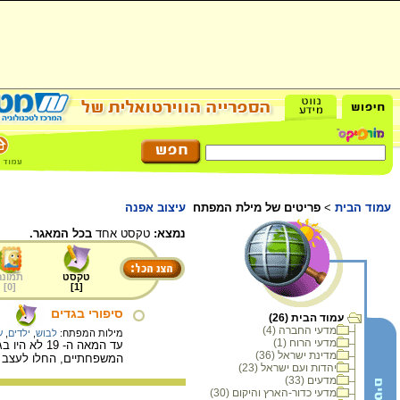
עמוד הבית
>
פריטים של מילת המפתח
עיצוב אפנה
נמצא:
טקסט אחד
בכל המאגר.
טקסט
תמונה
]
0
[
]
1
[
סיפורי בגדים
עמוד הבית (26)
מדעי החברה (4)
מילות המפתח:
לבוש
,
ילדים
,
ע
מדעי הרוח (1)
עד המאה ה-
מדינת ישראל (36)
המשפחתיים, החלו לעצב בי
יהדות ועם ישראל (23)
מדעים (33)
מדעי כדור-הארץ והיקום (30)