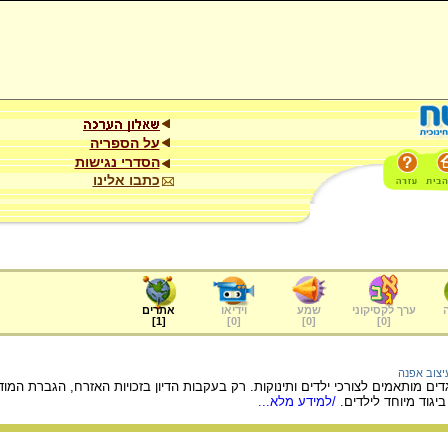
על הספריה
הסדרי נגישות
כתבו אלינו
ערך לקסיקוני
שמע
וידיאו
אתרים
]
1
[
]
0
[
]
0
[
]
0
[
יצוב אפנה
 19 לא היו בגדים מותאמים לצורכי ילדים ותינוקות. רק בעקבות הדיון בזכויות האזרח, הג
גוד מיוחד לילדים.
/למידע מלא...