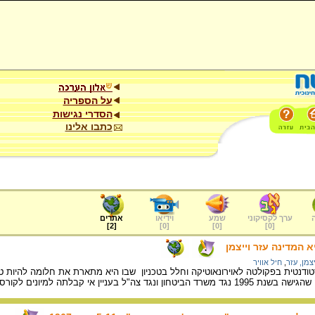
על הספריה
הסדרי נגישות
כתבו אלינו
ערך לקסיקוני
שמע
וידיאו
אתרים
]
2
[
]
0
[
]
0
[
]
0
[
 המדינה עזר וייצמן
יצמן, עזר
,
חיל אוויר
דנטית בפקולטה לאוירונאוטיקה וחלל בטכניון שבו היא מתארת את חלומה להיות ט
 למיונים לקורס טיס אולם היא לא עברה את שלב המיונים.