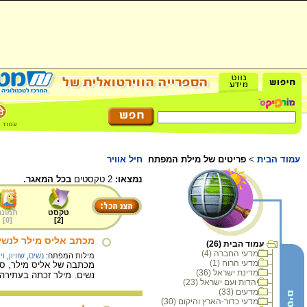
עמוד הבית
>
פריטים של מילת המפתח
חיל אוויר
נמצאו:
2 טקסטים
בכל המאגר.
טקסט
תמונה
]
0
[
]
2
[
מכתב אליס מילר לנשיא
עמוד הבית (26)
מדעי החברה (4)
מילות המפתח:
נשים
,
שוויון
,
וי
מדעי הרוח (1)
מכתבה של אליס מילר, סטו
מדינת ישראל (36)
נשים. מילר זכתה בעתירה שהגישה בשנת 1995 נגד משרד הביטחון ונגד צה"ל בעניין אי קבלתה
יהדות ועם ישראל (23)
מדעים (33)
מדעי כדור-הארץ והיקום (30)