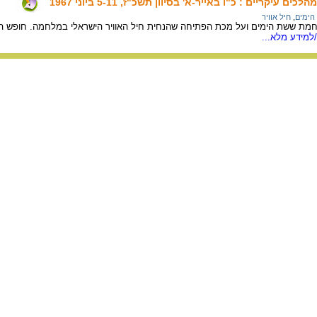
יקריים : כ"ו באייר-א' בסיוון תשכ"ז, 5-11 ביוני 1967
ימים
,
חיל אוויר
ת ששת הימים ועל מכת הפתיחה שהנחית חיל האוויר הישראלי במלחמה. חופש הפע
למידע מלא...