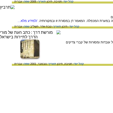
קהל יעד:
חטיבה,
תיכון
תאריך:
2005
שפה:
עברית
ם
ה במערת המכפלה. המאמר דן במסורת זו ובמקורותיה.
/למידע מלא...
קהל יעד:
תיכון
תאריך:
טבת-אדר, תשל"ב
שפה:
עברית
 עובדות ומסורות של קברי צדיקים
קהל יעד:
חטיבה,
תיכון
תאריך:
נובמבר, 2001
שפה:
עברית