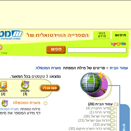
עמוד הבית
>
פריטים של מילת המפתח
מערת המכפלה
נמצאו:
3 טקסטים
בכל המאגר.
טקסט
תמונה
]
2
[
]
3
[
מערת המכפלה
עמוד הבית (26)
מדעי החברה (4)
מילות המפתח:
מערת המכפל
מדעי הרוח (1)
דף מידע המספר את סיפור
מדינת ישראל (36)
יהדות ועם ישראל (23)
מדעים (33)
מדעי כדור-הארץ והיקום (30)