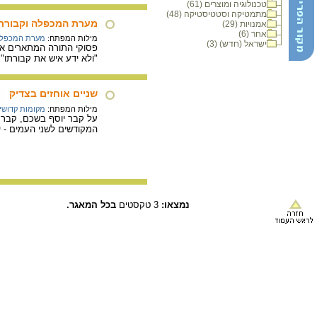
טכנולוגיה ומוצרים (61)
מתמטיקה וסטטיסטיקה (48)
מערת המכפלה וקבורתו
אמנויות (29)
אחר (6)
מילות המפתח:
מערת המכפל
ישראל (חדש) (3)
פסוקי התורה המתארים את
"ולא ידע איש את קבורתו
שניים אוחזים בצדיק
מילות המפתח:
מקומות קדושי
על קבר יוסף בשכם, קבר ר
המקודשים לשני העמים - י
נמצאו:
3 טקסטים
בכל המאגר.