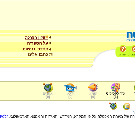
על הספריה
הסדרי נגישות
כתבו אלינו
ערך לקסיקוני
שמע
וידיאו
אתרים
]
0
[
]
0
[
]
0
[
]
1
[
ה
ה של מערת המכפלה על פי המקרא, המדרש, האגדות והממצא הארכיאולוגי.
/למיד