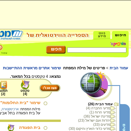
עמוד הבית
>
פריטים של מילת המפתח
שימור אתרים מראשית ההתיישבות
נמצאו:
4 טקסטים
בכל המאגר.
טקסט
תמונה
]
2
[
]
4
[
שימור "בית החלומות"
עמוד הבית (26)
מדעי החברה (4)
מילות המפתח:
ארכיטקטורה
,
מדעי הרוח (1)
על בית הפגודה בתל אביב, 
מדינת ישראל (36)
יהדות ועם ישראל (23)
מדעים (33)
בית הפגודה
מדעי כדור-הארץ והיקום (30)