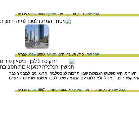
קהל יעד:
יסודי,
חטיבה,
תיכון
תאריך:
2008
שפה:
עברית
קהל יעד:
יסודי,
חטיבה,
תיכון
תאריך:
2008
שפה:
עברית
העירוני, היא טשטוש הגבולות שבין תרבות לנוסטלגיה. הגעגועים למבני העבר
מתקשר לעבר, אין לו ולא כלום עם המגמה שלנו לכבד ולשמר שרידים עירוניים
קהל יעד:
יסודי,
חטיבה,
תיכון
תאריך:
אוגוסט-ספטמבר, 1997
שפה:
עברית