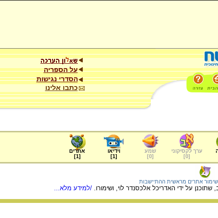
על הספריה
הסדרי נגישות
כתבו אלינו
ערך לקסיקוני
שמע
וידיאו
אתרים
]
1
[
]
1
[
]
0
[
]
0
[
שימור אתרים מראשית ההתיישבות
שתוכנן על ידי האדריכל אלכסנדר לוי, ושימורו.
/למידע מלא...