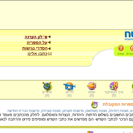
על הספריה
הסדרי נגישות
כתבו אלינו
ערך לקסיקוני
שמע
וידיאו
אתרים
]
0
[
]
0
[
]
0
[
]
0
[
ספרות המקובלת
א
,
מצוות (יהדות)
,
מצוות (אסלאם)
,
פרשנות הקוראן
,
מצוות (נצרות)
,
פרשנות הברית החדשה
ים החשובים בשלוש הדתות: היהדות, הנצרות והאסלאם. לחלק מהכתבים מעמד סמ
 הניכר לכתבי הקודש- הם מפרשים את כתבי הקודש ומוסיפים פירוט והרחבה לנא