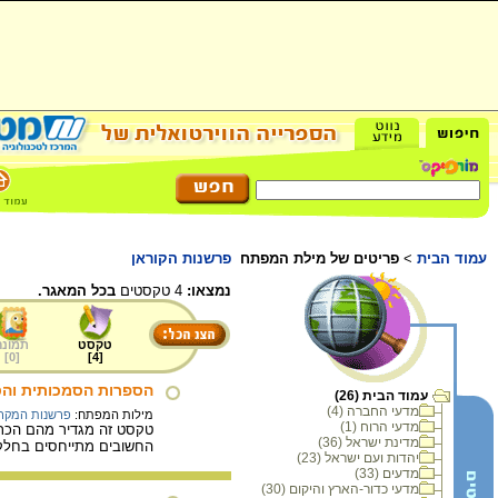
עמוד הבית
>
פריטים של מילת המפתח
פרשנות הקוראן
נמצאו:
4 טקסטים
בכל המאגר.
טקסט
תמונה
]
0
[
]
4
[
הספרות הסמכותית וה
עמוד הבית (26)
מדעי החברה (4)
מילות המפתח:
פרשנות המקר
מדעי הרוח (1)
טקסט זה מגדיר מהם הכתב
מדינת ישראל (36)
החשובים מתייחסים בחלקם
יהדות ועם ישראל (23)
מדעים (33)
מדעי כדור-הארץ והיקום (30)