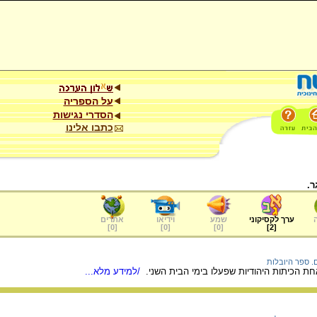
על הספריה
הסדרי נגישות
כתבו אלינו
ר.
ערך לקסיקוני
שמע
וידיאו
אתרים
]
0
[
]
0
[
]
0
[
]
2
[
ם. ספר היובלות
אחת הכיתות היהודיות שפעלו בימי הבית השני.
/למידע מלא...