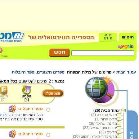
עמוד הבית
>
פריטים של מילת המפתח
ספרים חיצוניים. ספר היובלות
נמצאו:
2 ערכים לקסיקונים
בכל המאג
טקסט
תמונה
]
0
[
]
4
[
ספר היוֹבְלים
עמוד הבית (26)
מדעי החברה (4)
מילות המפתח:
ספרים חיצוניי
ספר שחוּבּר כנראה בידי 
מדעי הרוח (1)
מדינת ישראל (36)
יהדות ועם ישראל (23)
מדעים (33)
ספר היובלים
מדעי כדור-הארץ והיקום (30)