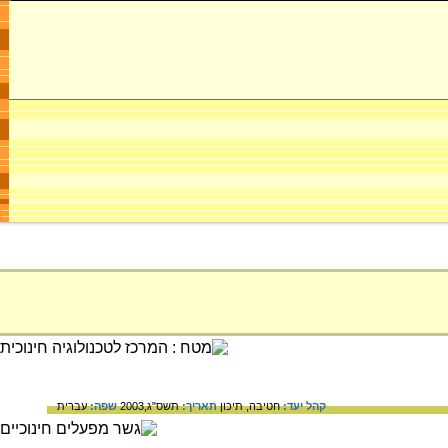
קהל יעד:
חטיבה,
תיכון
תאריך:
תשס"ג,2003
שפה:
עברית