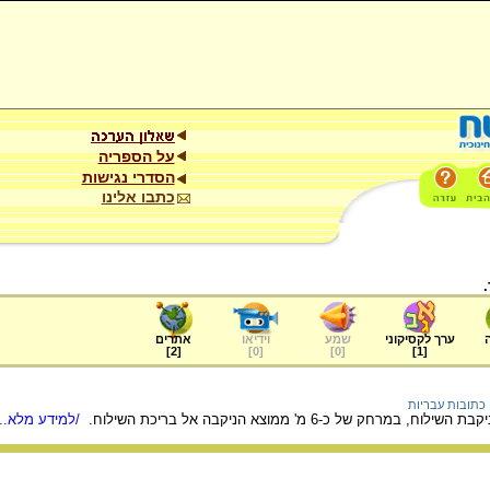
על הספריה
הסדרי נגישות
כתבו אלינו
ערך לקסיקוני
שמע
וידיאו
אתרים
]
2
[
]
0
[
]
0
[
]
1
[
כתובות עבריות
חק של כ-6 מ' ממוצא הניקבה אל בריכת השילוח.
/למידע מלא...