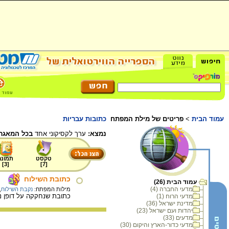
עמוד הבית
>
פריטים של מילת המפתח
כתובות עבריות
נמצא:
ערך לקסיקוני אחד
בכל המאגר.
טקסט
תמונה
]
3
[
]
7
[
כתובת השילוח
עמוד הבית (26)
מדעי החברה (4)
מילות המפתח:
נקבת השילוח
,
כתובת שנחקקה על דופן ניקבת השילוח, במר
מדעי הרוח (1)
מדינת ישראל (36)
יהדות ועם ישראל (23)
מדעים (33)
מדעי כדור-הארץ והיקום (30)