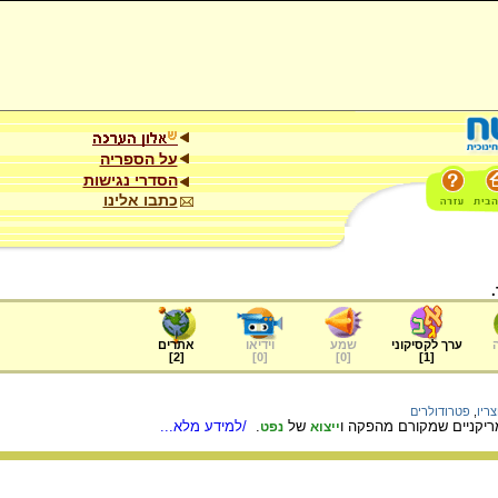
על הספריה
הסדרי נגישות
כתבו אלינו
ערך לקסיקוני
שמע
וידיאו
אתרים
]
2
[
]
0
[
]
0
[
]
1
[
ריו
,
פטרודולרים
ריקניים שמקורם מהפקה ו
של
.
/למידע מלא...
ייצוא
נפט