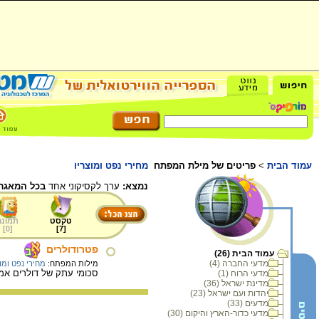
עמוד הבית
>
פריטים של מילת המפתח
מחירי נפט ומוצריו
נמצא:
ערך לקסיקוני אחד
בכל המאגר.
טקסט
תמונה
]
0
[
]
7
[
פטרודולרים
עמוד הבית (26)
מדעי החברה (4)
מילות המפתח:
מחירי נפט ומוצ
סכומי עתק של דולרים אמ
מדעי הרוח (1)
מדינת ישראל (36)
יהדות ועם ישראל (23)
מדעים (33)
מדעי כדור-הארץ והיקום (30)