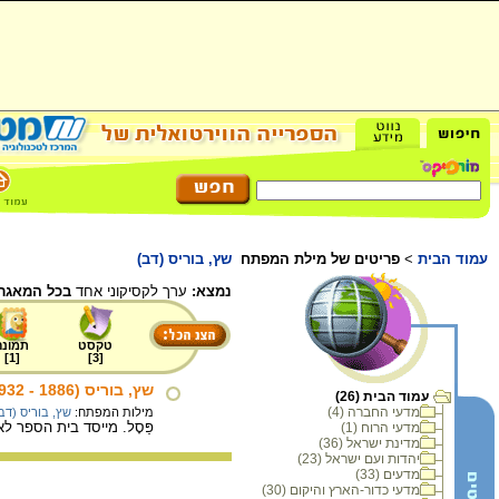
עמוד הבית
>
פריטים של מילת המפתח
שץ, בוריס (דב)
נמצא:
ערך לקסיקוני אחד
בכל המאגר.
טקסט
תמונה
]
1
[
]
3
[
שץ, בוריס (1886 - 1932)
עמוד הבית (26)
מדעי החברה (4)
מילות המפתח:
שץ, בוריס (דב
פַּסָל. מייסד בית הספר לאמנו
מדעי הרוח (1)
מדינת ישראל (36)
יהדות ועם ישראל (23)
מדעים (33)
מדעי כדור-הארץ והיקום (30)