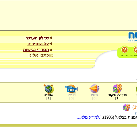
על הספריה
הסדרי נגישות
כתבו אלינו
ערך לקסיקוני
שמע
וידיאו
אתרים
]
1
[
]
0
[
]
0
[
]
1
[
)
ת בצלאל (1906).
/למידע מלא...