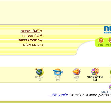
על הספריה
הסדרי נגישות
כתבו אלינו
ערך לקסיקוני
שמע
וידיאו
אתרים
]
0
[
]
0
[
]
0
[
]
1
[
הורקנוס
שי, המאה ה- 2 לספירה.
/למידע מלא...