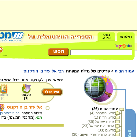
עמוד הבית
>
פריטים של מילת המפתח
רבי אליעזר בן הורקנוס
נמצא:
ערך לקסיקוני אחד
בכל המאגר.
טקסט
תמונה
]
0
[
]
1
[
אליעזר בן הורקנוס
עמוד הבית (26)
מדעי החברה (4)
מילות המפתח:
רבי אליעזר בן 
(מחכמי המשנה) בדור השלי
מדעי הרוח (1)
תנא
מדינת ישראל (36)
יהדות ועם ישראל (23)
מדעים (33)
מדעי כדור-הארץ והיקום (30)