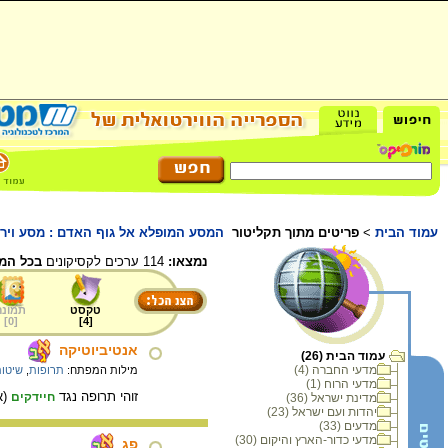
עמוד הבית
>
פריטים מתוך תקליטור
המסע המופלא אל גוף האדם : מסע וירטו
נמצאו:
114 ערכים לקסיקונים
בכל המ
טקסט
תמונה
]
0
[
]
4
[
אנטיביוטיקה
עמוד הבית (26)
מדעי החברה (4)
מילות המפתח:
תרופות
,
שיטות
מדעי הרוח (1)
זוהי תרופה נגד
(אנ
חיידקים
מדינת ישראל (36)
יהדות ועם ישראל (23)
מדעים (33)
מדעי כדור-הארץ והיקום (30)
פג