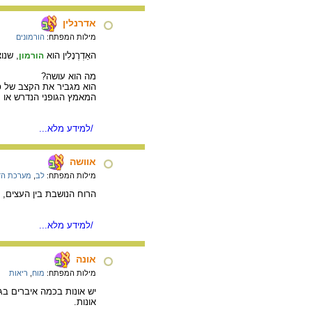
אדרנלין
מילות המפתח:
הורמונים
האַדְרֶנָלִין הוא
, שנו
הורמון
מה הוא עושה?
הוא מגביר את הקצב של פ
המאמץ הגופני הנדרש או 
/למידע מלא...
אוושה
מילות המפתח:
לב
,
מערכת הד
הרוח הנושבת בין העצים, 
/למידע מלא...
אונה
מילות המפתח:
מוח
,
ריאות
יש אונות בכמה איברים בגו
אונות.