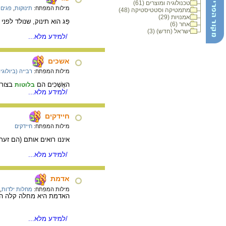
טכנולוגיה ומוצרים (61)
מילות המפתח:
תינוקות
,
פגים
מתמטיקה וסטטיסטיקה (48)
אמנויות (29)
פַּג הוא תינוק, שנולד לפני שה
אחר (6)
ישראל (חדש) (3)
/למידע מלא...
אשכים
מילות המפתח:
רבייה (ביולוגי
האֲשָׁכִים הם
בצורת
בלוטות
/למידע מלא...
חיידקים
מילות המפתח:
חיידקים
איננו רואים אותם (הם זער
/למידע מלא...
אדמת
מילות המפתח:
מחלות ילדות
,
האדמת היא מחלה קלה הנ
/למידע מלא...