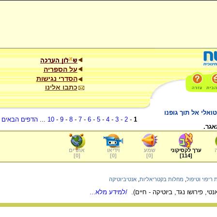
על הספריה
הסדרי נגישות
כתבו אלינו
אלי אל תוך גופנו
1
-
2
-
3
-
4
-
5
-
6
-
7
-
8
-
9
-
10
...
הדפים הבאים
.
אגר.
ערך לקסיקוני
שמע
וידיאו
אתרים
]
0
[
]
0
[
]
0
[
]
114
[
 ריפוי וטיפול
,
מחלות בקטריאליות
,
אנטיביוטיקה
טי, פירושו נגד, ביוטיקה - חיים).
/למידע מלא...