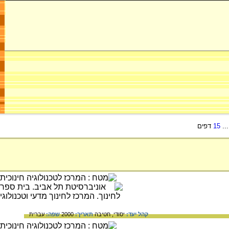
..
15
דפים
קהל יעד:
יסודי,
חטיבה
תאריך:
2000
שפה:
עברית