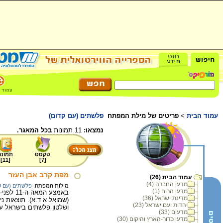
עמוד הבית
>
פריטים של מילת המפתח
פלשתים (עם קדום)
נמצאו:
11 תמונות
בכל המאגר.
טקסט
תמונה
]
11
[
]
7
[
מפת קרב אבן העזר
עמוד הבית (26)
מדעי החברה (4)
מילות המפתח:
פלשתים (עם ק
מדעי הרוח (1)
באמצע 
מדינת ישראל (36)
(שמואל א ד:א). תוצאות ני
יהדות ועם ישראל (23)
ושלטון פלשתים בישראל עד
מדעים (33)
מדעי כדור-הארץ והיקום (30)