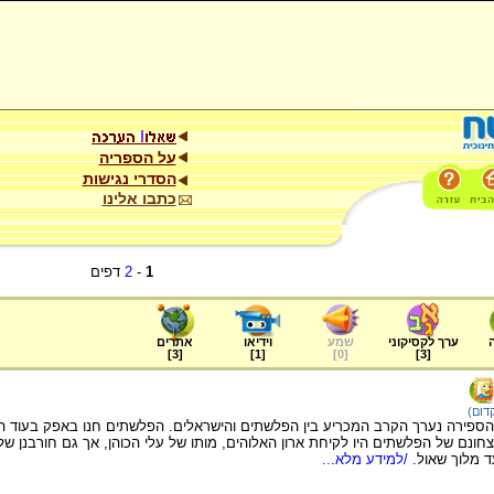
על הספריה
הסדרי נגישות
כתבו אלינו
1
-
2
דפים
ערך לקסיקוני
שמע
וידיאו
אתרים
]
3
[
]
1
[
]
0
[
]
3
[
דום)
המאה ה-11 לפני-הספירה נערך הקרב המכריע בין הפלשתים והישראלים. הפלשתים חנו באפק בעו
צחונם של הפלשתים היו לקיחת ארון האלוהים, מותו של עלי הכוהן, אך גם חורבנן ש
 מלוך שאול.
/למידע מלא...