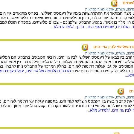
לשתים
דום)
,
מצרים
,
ארכיאולוגיה מקראית
מצרי המתאר את ההתרחשויות בימיו של רעמסס השלישי. בפריט מתוארים גויי הים, 
ש קבוצות אתניות: הת'כר, הדנן והפלישתים. כתובת שנמצאת בתבליט מאשרת את זיה
נו הוי מלך בן אמון". בקטע התבליט שלפניכם - שבויים פלישתים. בספריה תוכלו למצ
 - הת'כרים
,
שבויים מגויי הים - הדנן
.
/למידע מלא...
שלישי לבין גויי הים
דום)
,
מצרים
,
ארכיאולוגיה מקראית
ב בין צבאו של רעמסס השלישי לבין גויי הים. חובשי הכובעים בתבליט הם הפליש
וש יחידות: אנשי המחנה הנוסעים בעגלות, חיל הרגלים וחיל הרכב. בין אנשי המח
 המוסעים על גבי עגלות רתומות לשוורים. בחלק המרכזי של התבליט ניתן להבחין
 תבליט זה קיימים בספרייה בפריטים:
מרכבת מלחמה של גויי הים
,
עגלת עץ רתומה 
א...
ים
דום)
,
מצרים
,
ארכיאולוגיה מקראית
ת קרב היבשה בין רעמסס השלישי לגויי הים. בתמונה עגלת עץ רתומה לשוורים. 
לוחמת שנלוותה אל גויי הים בנדודיהם לאזור הקרבות. קטע גדול יותר מתוך תבליט 
בין גויי הים
.
/למידע מלא...