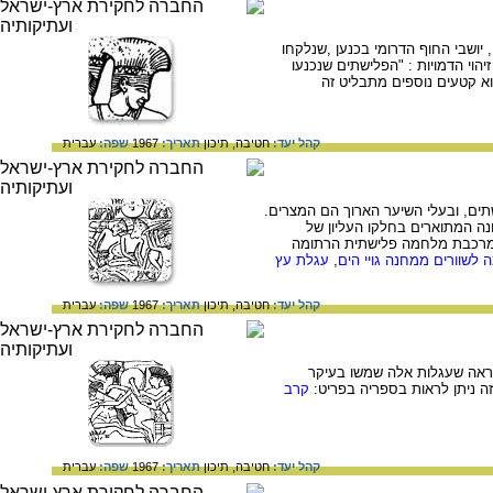
יושבי החוף הדרומי בכנען ,שנלקחו
וי הדמויות : "הפלישתים שנכנעו
וא קטעים נוספים מתבליט זה
קהל יעד:
חטיבה,
תיכון
תאריך:
1967
שפה:
עברית
תים, ובעלי השיער הארוך הם המצרים.
נה המתוארים בחלקו העליון של
 במרכבת מלחמה פלישתית הרתומה
לשוורים ממחנה גויי הים
,
עגלת עץ
קהל יעד:
חטיבה,
תיכון
תאריך:
1967
שפה:
עברית
נראה שעגלות אלה שמשו בעיקר
זה ניתן לראות בספריה בפריט:
קרב
קהל יעד:
חטיבה,
תיכון
תאריך:
1967
שפה:
עברית