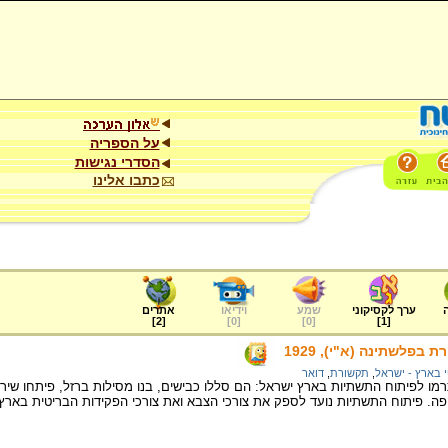
על הספריה
הסדרי נגישות
כתבו אלינו
ערך לקסיקוני
שמע
וידיאו
אתרים
]
2
[
]
0
[
]
0
[
]
1
[
בפלשתינה (א"י), 1929
 בארץ - ישראל
,
תקשורת
,
דואר
מו לפיתוח התשתיות בארץ ישראל: הם סללו כבישים, בנו מסילות ברזל, פיתחו שירות
ה. פיתוח התשתיות נועד לספק את צורכי הצבא ואת צורכי הפקידות הבריטית בארץ