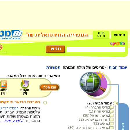
עמוד הבית
>
פריטים של מילת המפתח
תקשורת
נמצאה:
תמונה אחת
בכל המאגר.
טקסט
תמונה
]
1
[
]
9
[
מערכת הדואר והתקשורת 
עמוד הבית (26)
מדעי החברה (4)
מילות המפתח:
המנדט הבריטי
מדעי הרוח (1)
שלטונות המנדט הבריטי תר
מדינת ישראל (36)
תחנות משטרה ושדות תעופ
יהדות ועם ישראל (23)
התושבים.
/למידע מלא...
מדעים (33)
מדעי כדור-הארץ והיקום (30)