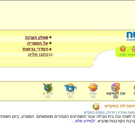
על הספריה
הסדרי נגישות
כתבו אלינו
ערך לקסיקוני
שמע
וידיאו
אתרים
]
0
[
]
0
[
]
0
[
]
2
[
 הטבילה במקדש
מאה וטהרה (יהדות)
,
טקסים במקדש
 לשכה ובה בית טבילה עבור המצורעים הנטהרים מטומאתם. המצורע, ביום השמיני 
קרבת הקורבנות שהביא.
/למידע מלא...