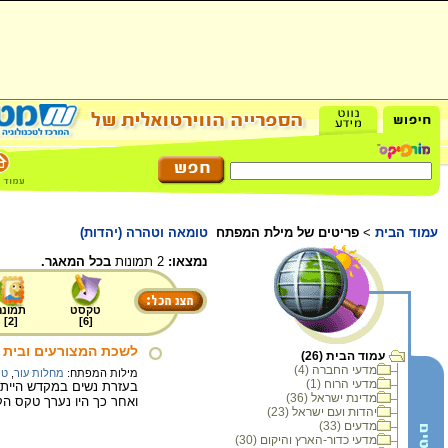
עמוד הבית
>
פריטים של מילת המפתח
טומאה וטהרה (יהדות)
נמצאו:
2 תמונות
בכל המאגר.
טקסט
תמונה
]
2
[
]
6
[
לשכת המצורעים ובית
עמוד הבית (26)
מדעי החברה (4)
מילות המפתח:
מחלות עור
,
טו
מדעי הרוח (1)
בעזרת נשים במקדש הייתה
מדינת ישראל (36)
ואחר כך היו נערך טקס ה
יהדות ועם ישראל (23)
מדעים (33)
מדעי כדור-הארץ והיקום (30)