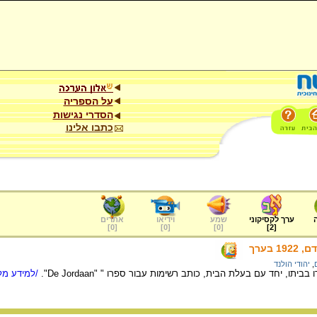
על הספריה
הסדרי נגישות
כתבו אלינו
ערך לקסיקוני
שמע
וידיאו
אתרים
]
0
[
]
0
[
]
0
[
]
2
[
 בערך
,
יהודי הולנד
ביתו, יחד עם בעלת הבית, כותב רשימות עבור ספרו " "De Jordaan".
/למידע מלא