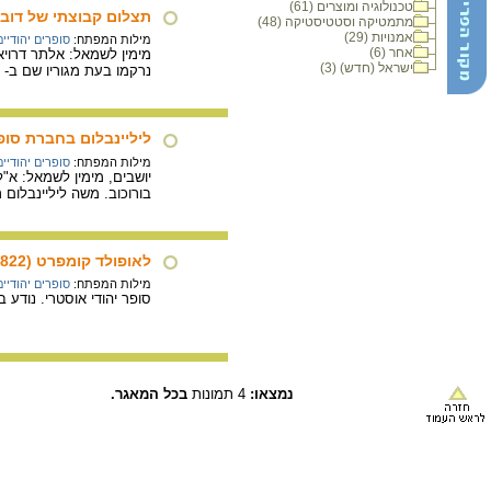
טכנולוגיה ומוצרים (61)
תצלום קבוצתי של דובנ
מתמטיקה וסטטיסטיקה (48)
אמנויות (29)
מילות המפתח:
סופרים יהודיים
אחר (6)
מימין לשמאל: אלתר דרויאנ
ישראל (חדש) (3)
נרקמו בעת מגוריו שם ב- 1890 – 1903.
ליליינבלום בחברת סופרי
מילות המפתח:
סופרים יהודיים
יושבים, מימין לשמאל: א"ל 
בורוכוב. משה ליליינבלום
לאופולד קומפרט (1886-1822)
מילות המפתח:
סופרים יהודיים
סופר יהודי אוסטרי. נודע ב
נמצאו:
4 תמונות
בכל המאגר.