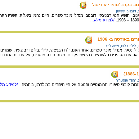
וב בקרב 'סופרי אודיסה'
,
דובנוב, שמעון
וב, יהושע חנא רבניצקי, דובנוב, מנדלי מוכר ספרים, חיים נחמן ביאליק; קשריו הקר
/למידע מלא...
ם באודסה ב- 1906
,
ליליינבלום, משה לייב
לוינסקי, מנדלי מוכר ספרים, אחד העם, י"ח רבניצקי, ליליינבלום ורב צעיר. עומדים: 
 ראה את הסופרים הלאומיים כמי שמופקדים, מכוח חובה מוסרית, על עבודת התרבות
,
יהודי אוסטריה
זכות קובצי סיפוריו הרומנטיים והנוגים על חיי היהודים במולדתו, בוהמיה.
/למידע מלא