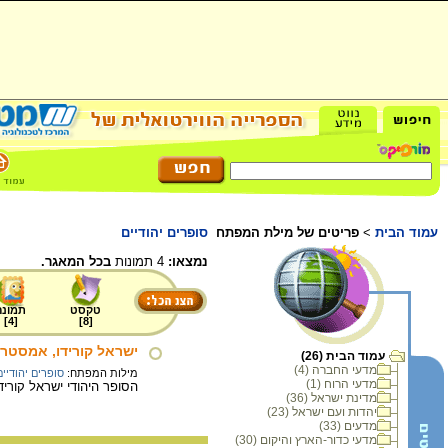
עמוד הבית
>
פריטים של מילת המפתח
סופרים יהודיים
נמצאו:
4 תמונות
בכל המאגר.
טקסט
תמונה
]
4
[
]
8
[
ישראל קורידו, אמסטרדם, 1922
עמוד הבית (26)
מדעי החברה (4)
מילות המפתח:
סופרים יהודיים
מדעי הרוח (1)
הסופר היהודי ישראל קורידו ב
מדינת ישראל (36)
יהדות ועם ישראל (23)
מדעים (33)
מדעי כדור-הארץ והיקום (30)