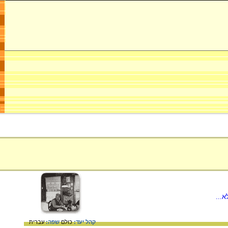
...
קהל יעד:
כולם
שפה:
עברית