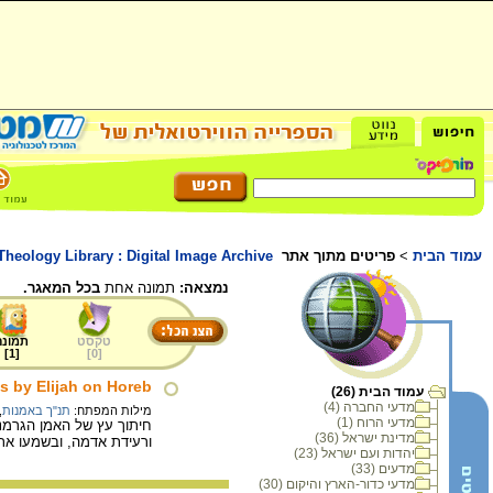
עמוד הבית
>
פריטים מתוך אתר
 Theology Library : Digital Image Archive
נמצאה:
תמונה אחת
בכל המאגר.
טקסט
תמונה
]
1
[
]
0
[
 by Elijah on Horeb
עמוד הבית (26)
מדעי החברה (4)
מילות המפתח:
תנ"ך באמנות
,
מדעי הרוח (1)
מדינת ישראל (36)
ורעידת אדמה, ובשמעו את
יהדות ועם ישראל (23)
מדעים (33)
מדעי כדור-הארץ והיקום (30)