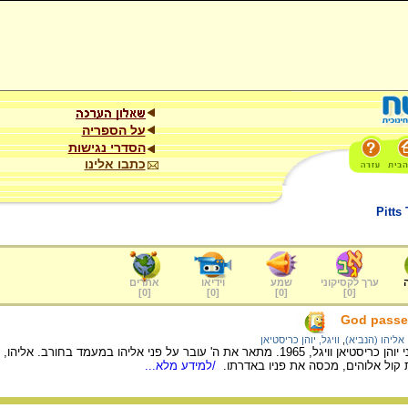
על הספריה
הסדרי נגישות
כתבו אלינו
Pitts
ערך לקסיקוני
שמע
וידיאו
אתרים
]
0
[
]
0
[
]
0
[
]
0
[
God passes
אליהו (הנביא)
,
וויגל, יוהן כריסטיאן
חיתוך עץ של האמן הגרמני יוהן כריסטיאן וויגל, 1965. מתאר את ה' עובר על פני אליהו במעמ
 קול אלוהים, מכסה את פניו באדרתו.
/למידע מלא...