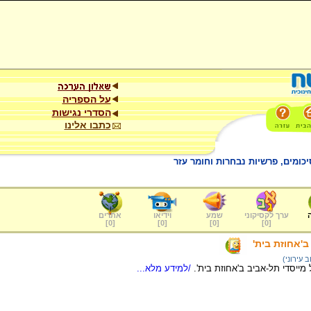
על הספריה
הסדרי נגישות
כתבו אלינו
ערך לקסיקוני
שמע
וידיאו
אתרים
]
0
[
]
0
[
]
0
[
]
0
[
'אחוזת בית'
 עירוני)
יסדי תל-אביב ב'אחוזת בית'.
/למידע מלא...