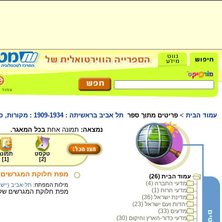
עמוד הבית
>
פריטים מתוך ספר
תל אביב בראשיתה : 1909-1934 : מקורות, סיכומים, פרשיות נבחרות וחומר עזר
נמצאה:
תמונה אחת
בכל המאגר.
טקסט
תמונה
]
1
[
]
2
[
מפת חלוקת המגרשים ב
עמוד הבית (26)
מדעי החברה (4)
מילות המפתח:
תל-אביב (יישוב
מדעי הרוח (1)
מפת חלוקת המגרשים של מי
מדינת ישראל (36)
יהדות ועם ישראל (23)
מדעים (33)
מדעי כדור-הארץ והיקום (30)