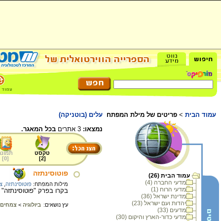
עמוד הבית
>
פריטים של מילת המפתח
עלים (בוטניקה)
נמצאו:
3 אתרים
בכל המאגר.
טקסט
תמונה
]
0
[
]
2
[
פוטוסינתזה
עמוד הבית (26)
מדעי החברה (4)
מילות המפתח:
פוטוסינתזה
,
צ
מדעי הרוח (1)
בקרו בפרק "פוטוסינתזה" ו
מדינת ישראל (36)
יהדות ועם ישראל (23)
עץ נושאים:
ביולוגיה
>
צמחים
מדעים (33)
מדעי כדור-הארץ והיקום (30)