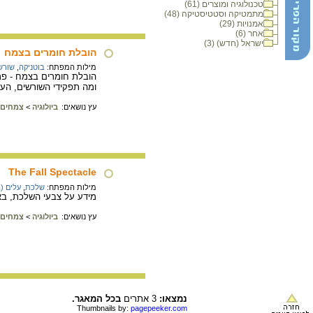
טכנולוגיה ומוצרים (61)
מתמטיקה וסטטיסטיקה (48)
אמנויות (29)
אחר (6)
ישראל (חדש) (3)
הובלת חומרים בצמח
מילות המפתח:
בוטניקה
,
שורש 
הובלת חומרים בצמח - פר
ומה תפקידי השורשים, הע
עץ נושאים:
ביולוגיה
>
צמחים
The Fall Spectacle
מילות המפתח:
שלכת
,
עלים (
מידע על צבעי השלכת, באתר העיתון l
עץ נושאים:
ביולוגיה
>
צמחים
נמצאו:
3 אתרים
בכל המאגר.
Thumbnails by:
pagepeeker.com