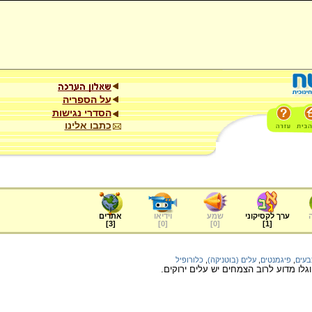
על הספריה
הסדרי נגישות
כתבו אלינו
ערך לקסיקוני
שמע
וידיאו
אתרים
]
3
[
]
0
[
]
0
[
]
1
[
בעים
,
פיגמנטים
,
עלים (בוטניקה)
,
כלורופיל
גלו מדוע לרוב הצמחים יש עלים ירוקים.