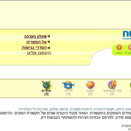
על הספריה
הסדרי נגישות
כתבו אלינו
ערך לקסיקוני
שמע
וידיאו
אתרים
]
3
[
]
0
[
]
0
[
]
0
[
אות
,
צילום
,
תקשורת וחברה
,
עיתונות מקומית
,
פרסום
,
קולנוע
,
מערכות רדיו וטלוויזיה
ידים העוסקים בתקשורת. האתר מקיף היבטים שונים של תקשורת המונים: ההיסטוריה 
וא מידע, לפרסם עבודות ויצירות ולהשתתף בקבוצות דיון.
שורת
ת