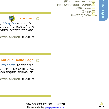
טכנולוגיה ומוצרים (61)
מתמטיקה וסטטיסטיקה (48)
אמנויות (29)
אחר (6)
ישראל (חדש) (3)
מתקשרים
מילות המפתח:
טלפון סלולרי
,
אתר "מתקשרים " עוסק בער
להשתתף בסקרים, להתמודד
עץ נושאים:
טכנולוגיה ומוצרים
Antique Radio Page
מילות המפתח:
מערכות רדיו וט
רדיו פשוטים ומתקנים נוספ
עץ נושאים:
טכנולוגיה ומוצרים
נמצאו:
3 אתרים
בכל המאגר.
Thumbnails by:
pagepeeker.com