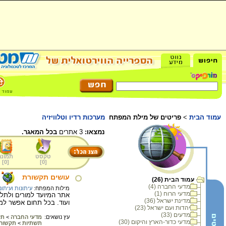
עמוד הבית
>
פריטים של מילת המפתח
מערכות רדיו וטלוויזיה
נמצאו:
3 אתרים
בכל המאגר.
טקסט
תמונה
]
0
[
]
0
[
עושים תקשורת
עמוד הבית (26)
מדעי החברה (4)
מילות המפתח:
עיתונות ועיתונ
מדעי הרוח (1)
אתר המיועד למורים ולתלמ
מדינת ישראל (36)
ועוד. בכל תחום אפשר למצ
יהדות ועם ישראל (23)
מדעים (33)
עץ נושאים:
מדעי החברה
>
תק
מדעי כדור-הארץ והיקום (30)
תשתיות
>
תקשור