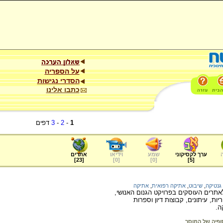
על הספריה
הסדרי נגישות
כתבו אלינו
1
-
2
-
3
דפים
ערך לקסיקוני
שמע
וידיאו
אתרים
]
23
[
]
0
[
]
0
[
]
5
[
גנטיקה
,
שיבוט
,
אתיקה רפואית
,
אתיקה
אתרים העוסקים בפרויקט הגנום האנושי,
יות, עיתונים, קבוצות דיון וספרות
ה.
ופיה של המוסר