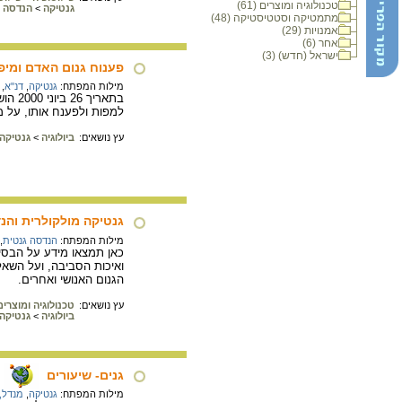
טכנולוגיה ומוצרים (61)
גנטיקה
>
הנדסה ג
מתמטיקה וסטטיסטיקה (48)
אמנויות (29)
אחר (6)
ישראל (חדש) (3)
פענוח גנום האדם ומיפו
מילות המפתח:
גנטיקה
,
דנ"א
,
בתאר
למפות ולפענח אותו, על 
עץ נושאים:
ביולוגיה
>
גנטיקה
גנטיקה מולקולרית והנ
מילות המפתח:
הנדסה גנטית
,
כאן תמצאו מידע על הבסי
ואיכות הסביבה, ועל השאל
הגנום האנושי ואחרים.
עץ נושאים:
טכנולוגיה ומוצרים
ביולוגיה
>
גנטיקה
גנים- שיעורים
מילות המפתח:
גנטיקה
,
מנדל, 