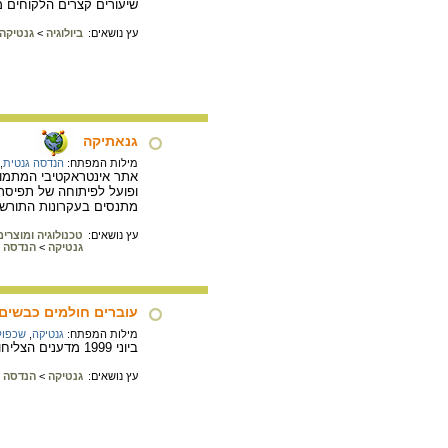
שיעורים קצרים הלקוחים מת
עץ נושאים:
ביולוגיה
>
גנטיקה
גנאתיקה
מילות המפתח:
הנדסה גנטית
,
אתר אינטראקטיבי המתמו
ופועל לפיתוחה של תפיסת 
מתנסים בעקרונות התורשה,
עץ נושאים:
טכנולוגיה ומוצרים
גנטיקה
>
הנדסה ג
עוברים חולמים כבשים
מילות המפתח:
גנטיקה
,
שכפול
ביוני 1999 מדענים הצליחו לגדל עובר בצלוחית במעבדה של חברת ביוטכנולוגיה אמריקנית בשם: "אמריקן סל טכנולוגי". באתר מידע על פריצת הדרך ולאן היא מובילה.
עץ נושאים:
גנטיקה
>
הנדסה ג