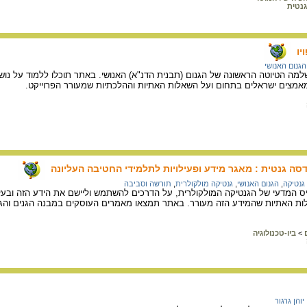
נטית
יו
הגנום האנושי
יך 26 ביוני 2000 הושלמה הטיוטה הראשונה של הגנום (תבנית הדנ"א) האנושי. באתר תוכלו ללמוד 
מאמצים ישראלים בתחום ועל השאלות האתיות וההלכתיות שמעורר הפרוייקט.
דסה גנטית : מאגר מידע ופעילויות לתלמידי החטיבה העליונה
גנטיקה
,
הגנום האנושי
,
גנטיקה מולקולרית
,
תורשה וסביבה
ס המדעי של הגנטיקה המולקולרית, על הדרכים להשתמש וליישם את הידע הזה ובע
ות האתיות שהמידע הזה מעורר. באתר תמצאו מאמרים העוסקים במבנה הגנים והגנומ
>
ביו-טכנולוגיה
יוהן גרגור