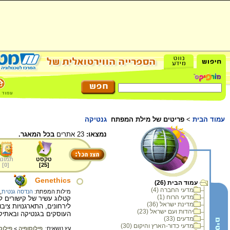
עמוד הבית
>
פריטים של מילת המפתח
גנטיקה
נמצאו:
23 אתרים
בכל המאגר.
טקסט
תמונה
]
0
[
]
25
[
Genethics
עמוד הבית (26)
מדעי החברה (4)
מילות המפתח:
הנדסה גנטית
,
מדעי הרוח (1)
קטלוג עשיר של קישורים ל
מדינת ישראל (36)
לירחונים, התארגנויות ציבור
יהדות ועם ישראל (23)
העוסקים בגנטיקה ובאתיק
מדעים (33)
מדעי כדור-הארץ והיקום (30)
עץ נושאים:
פילוסופיה
>
פילוס