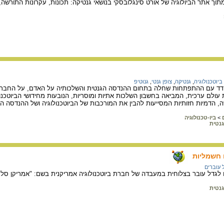
וך אתר הביולוגיה של אורט סינגלובסקי בנושאי גנטיקה: תכונות, עקרונות התורשה,
ביוטכנולוגיה
,
גנטיקה
,
צופן גנטי
,
גנוטיפ
דד עם ההתפתחות שחלה בתחום ההנדסה הגנטית והשלכותיה על האדם, על החברה 
עולם ערכית, המביאה בחשבון השלכות אתיות ומוסריות, הנובעות מחידושי הביוטכנ
 הדמיות חזותיות המסייעות להבין את המורכבות של הביוטכנולוגיה ושל ההנדסה ה
>
ביו-טכנולוגיה
נטית
 חשמליות
 עוברים
נטית