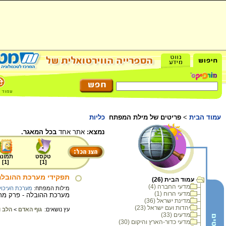
עמוד הבית
>
פריטים של מילת המפתח
כליות
נמצא:
אתר אחד
בכל המאגר.
טקסט
תמונה
]
1
[
]
1
[
תפקידי מערכת ההובלה
עמוד הבית (26)
מדעי החברה (4)
מילות המפתח:
מערכת העיכול
מדעי הרוח (1)
מערכת ההובלה - פרק מת
מדינת ישראל (36)
יהדות ועם ישראל (23)
עץ נושאים:
גוף האדם
>
הלב ו
מדעים (33)
מדעי כדור-הארץ והיקום (30)