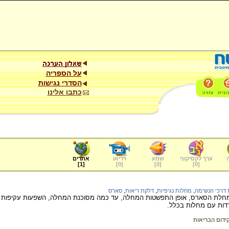
על הספריה
הסדרי נגישות
כתבו אלינו
ערך לקסיקוני
שמע
וידיאו
אתרים
]
1
[
]
0
[
]
0
[
]
0
[
דרכי הנשימה
,
מחלות נגיפיות
,
דלקת ריאות
,
סארס
חלת הסארס, אופן התפשטות המחלה, עד כמה מסוכנת המחלה, השפעות עקיפות ש
דות עם מחלות בכלל.
ידום הבריאות