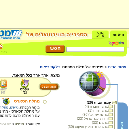
עמוד הבית
>
פריטים של מילת המפתח
דלקת ריאות
נמצא:
אתר אחד
בכל המאגר.
טקסט
תמונה
]
0
[
]
2
[
מחלת הסארס
עמוד הבית (26)
מדעי החברה (4)
מילות המפתח:
נגיפים
,
מחלות 
מדעי הרוח (1)
על מחלת הסארס - מהי מ
מדינת ישראל (36)
עם המחלה כדגם להתמוד
יהדות ועם ישראל (23)
מדעים (33)
עץ נושאים:
מדעים
>
רפואה וק
מדעי כדור-הארץ והיקום (30)