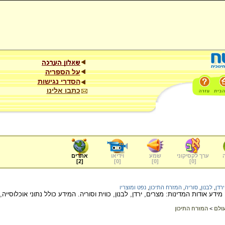
על הספריה
הסדרי נגישות
כתבו אלינו
ערך לקסיקוני
שמע
וידיאו
אתרים
]
2
[
]
0
[
]
0
[
]
0
[
ירדן
,
לבנון
,
סוריה
,
המזרח התיכון
,
נפט ומוצריו
מידע אודות המדינות: מצרים, ירדן, לבנון, כווית וסוריה. המידע כולל נתוני אוכלוסי
עולם
>
המזרח התיכון