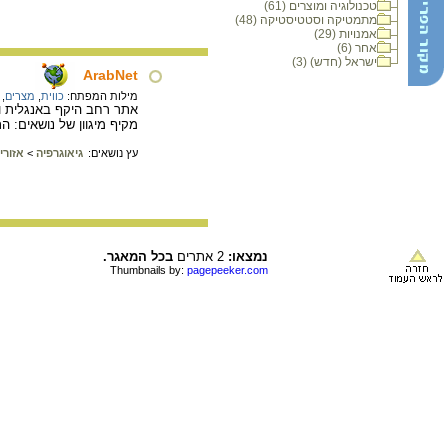
טכנולוגיה ומוצרים (61)
מתמטיקה וסטטיסטיקה (48)
אמנויות (29)
אחר (6)
ישראל (חדש) (3)
ArabNet
מילות המפתח:
כווית
,
מצרים
,
אתר רחב היקף באנגלית ו
מקיף מיגוון של נושאים: 
עץ נושאים:
גיאוגרפיה
>
אזורי
נמצאו:
2 אתרים
בכל המאגר.
Thumbnails by:
pagepeeker.com