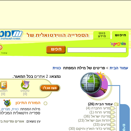
עמוד הבית
>
פריטים של מילת המפתח
כווית
נמצאו:
2 אתרים
בכל המאגר.
טקסט
תמונה
]
0
[
]
0
[
המזרח התיכון
עמוד הבית (26)
מדעי החברה (4)
מילות המפתח:
כווית
,
מצרים
,
מדעי הרוח (1)
ספרייה וירטואלית המכילה 
מדינת ישראל (36)
יהדות ועם ישראל (23)
עץ נושאים:
אזורים ומדינות ב
מדעים (33)
מדעי כדור-הארץ והיקום (30)