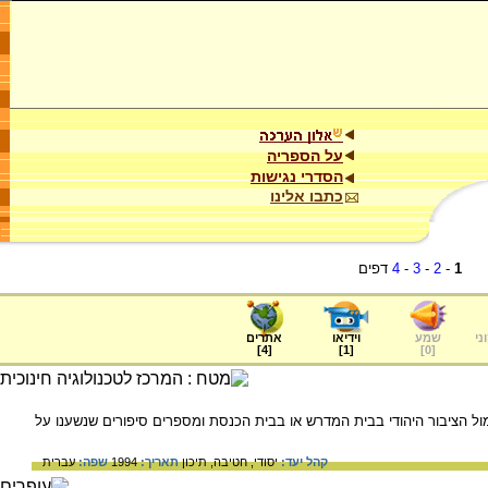
על הספריה
הסדרי נגישות
כתבו אלינו
1
-
2
-
3
-
4
דפים
ני
שמע
וידיאו
אתרים
]
4
[
]
1
[
]
0
[
ול הציבור היהודי בבית המדרש או בבית הכנסת ומספרים סיפורים שנשענו על
קהל יעד:
יסודי,
חטיבה,
תיכון
תאריך:
1994
שפה:
עברית