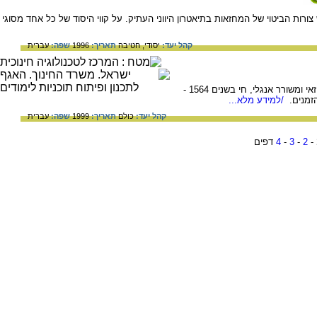
רות הביטוי של המחזאות בתיאטרון היווני העתיק. על קווי היסוד של כל אחד מסוגי
קהל יעד:
יסודי,
חטיבה
תאריך:
1996
שפה:
עברית
ויליאם שקספיר (William Shakespeare), מחזאי ומשורר אנגלי, חי בשנים 1564 -
/למידע מלא...
קהל יעד:
כולם
תאריך:
1999
שפה:
עברית
-
2
-
3
-
4
דפים