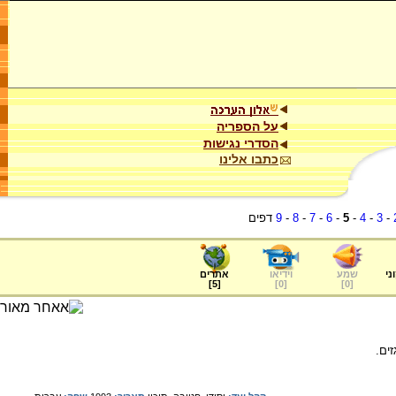
על הספריה
הסדרי נגישות
כתבו אלינו
-
3
-
4
-
5
-
6
-
7
-
8
-
9
דפים
ני
שמע
וידיאו
אתרים
]
5
[
]
0
[
]
0
[
ים.