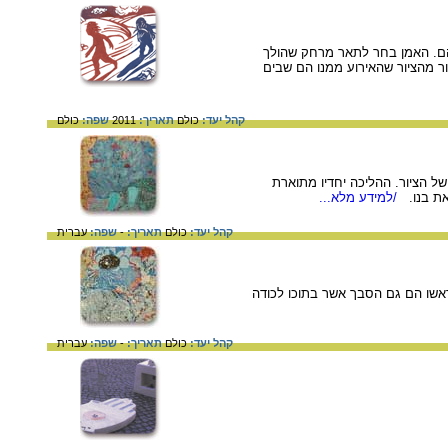
הם. האמן בחר לתאר מרחק שהולך
ור מהציור שהאירוע ממנו הם שבים
קהל יעד:
כולם
תאריך:
2011
שפה:
כולם
ישור הקדמי של הציור. ההליכה יחדיו מתוארת
את בנו.
/למידע מלא...
קהל יעד:
כולם
תאריך:
-
שפה:
עברית
העצים ככתר לראשו הם גם הסבך אשר בתוכו לכודה
קהל יעד:
כולם
תאריך:
-
שפה:
עברית