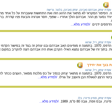
עקדת יצחק
,
אברהם (אבינו)
,
יצחק (אבינו)
,
בלוגר, גרישה
ה. הסיפור המקראי לא מתאר את הרגע הזה ואת התחושות שעוברות על כל אחד מ
 יורד נסער מן ההר. אברהם הולך אחריו – שפוף, חסר אנרגיה והבעת פניו קודרת. בר
.
. הדפסים ידניים
/למידע מלא...
עקדת יצחק
,
וייל, שרגא
יצירה של האמן שרגא וייל, הדפס, 1970. בתמונה זו מופיעים האב אברהם ובנו יצחק זה בצד זה במ
ת. בתוך זרו של אברהם נמצא האיל- הקרבן אותו היה אברהם רוצה להקריב במקום 
עקדת יצחק
,
וייל, שרגא
יצירה של האמן שרגא וייל, הדפס, 1970. בתמונה זו מתואר יצחק כנסיך על כס מלכות מפואר, 
יטוי הרצון לגאולת הבן והעצב על גורלו.
/למידע מלא...
עקדת יצחק
,
סמיון פיינרו, בלו
 גבס וזפת, גובה 80 ס"מ, 1989.
/למידע מלא...