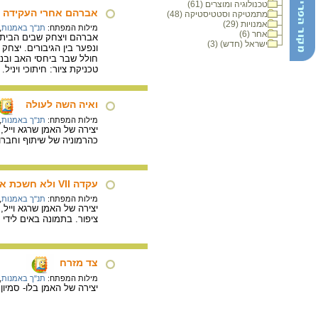
טכנולוגיה ומוצרים (61)
אברהם אחרי העקידה
מתמטיקה וסטטיסטיקה (48)
אמנויות (29)
מילות המפתח:
תנ"ך באמנות
,
אחר (6)
אברהם ויצחק שבים הבית
ישראל (חדש) (3)
ונפער בין הגיבורים. יצחק
חולל שבר ביחסי האב ובנו
טכניקת ציור: חיתוכי ויניל
ואיה השה לעולה
מילות המפתח:
תנ"ך באמנות
,
כהרמוניה של שיתוף וחברו
עקדה VII ולא חשכת את בנך את יחידך
מילות המפתח:
תנ"ך באמנות
,
ציפור. בתמונה באים לידי ב
צד מזרח
מילות המפתח:
תנ"ך באמנות
,
יצירה של האמן בלו- סמיון פיינרו,