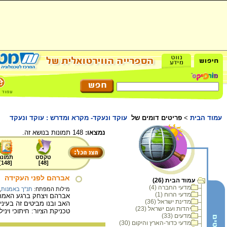
עמוד הבית
>
פריטים דומים של
עוקד ונעקד- מקרא ומדרש : עוקד ונעקד
נמצאו:
148 תמונות בנושא זה.
טקסט
תמונה
]
148
[
]
48
[
אברהם לפני העקידה
עמוד הבית (26)
מדעי החברה (4)
מילות המפתח:
תנ"ך באמנות
,
מדעי הרוח (1)
אברהם ויצחק ברגע האמת. 
מדינת ישראל (36)
האב ובנו מביטים זה בעינ
יהדות ועם ישראל (23)
טכניקת הציור: חיתוכי ויני
מדעים (33)
מדעי כדור-הארץ והיקום (30)