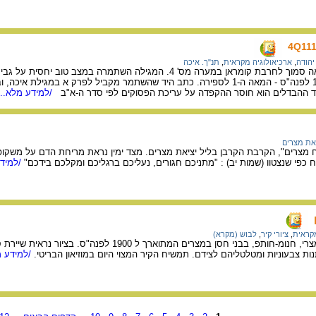
יהודה
,
ארכיאולוגיה מקראית
,
תנ"ך. איכה
מגילת איכה 4Q111, נמצאה סמוך לחרבת קומראן במערה מס' 4. המגילה השתמרה
מתוארכת לסוף המאה ה-1 לפנה"ס - המאה ה-1 לספירה. כתב היד שהשתמר מקביל לפרק א 
ד ההבדלים הוא חוסר ההקפדה על עריכת הפסוקים לפי סדר ה-א"ב
/למידע מלא...
את מצרים
צרים", הקרבת הקרבן בליל יציאת מצרים. מצד ימין נראת מריחת הדם על משקופי
כפי שנצטוו (שמות יב) : "מתניכם חגורים, נעליכם ברגליכם ומקלכם בידכם"
/למידע
מקראית
,
ציורי קיר
,
לבוש (מקרא)
תמשיח מקברו של פקיד מצרי, חנומ-חותפ, בבני חסן במצרים המתו
ות צבעוניות ומטלטליהם לצידם. תמשיח הקיר המצוי היום במוזיאון הבריטי.
/למידע מ