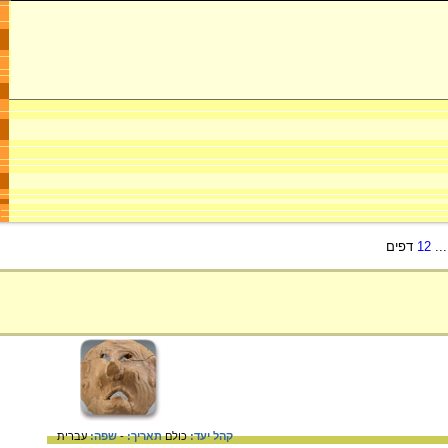
..
12
דפים
קהל יעד:
כולם
תאריך:
-
שפה:
עברית