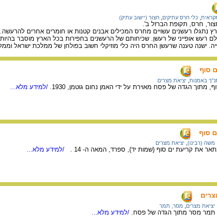
מקראית
,
כלי חרס עתיקים
,
חצור (יישוב עתיק)
ור, חרס, תקופת הברזל ב'.
רץ נתגלו רעשנים עשויים מחרס המכילים אבנים קטנות או חומרים אחרים להרעשה. 
ם רעש אופייני של רעשן. שכיחותם של הרעשנים בחפירות בכל הארץ מוסבר בהיותם 
יה. ישנה טענה שרעשן החרס היה כלי מוזיקלי חשוב בפולחן של ממלכת ישראל וממל
ם סוף
נ"ך באמנות
,
יציאת מצרים
, מתוך הגדה של פסח מאוירת על ידי האמן נחום גוטמן, 1930.
/למידע מלא...
ם סוף
משה (רבינו)
,
יציאת מצרים
ר את קריעת ים סוף (שמות יד), ספרד, המאה ה- 14 .
/למידע מלא...
צרים
יציאת מצרים
,
מסר, תמר
ה תמר מסר מתוך הגדה של פסח.
/למידע מלא...