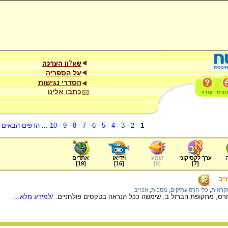
על הספריה
הסדרי נגישות
כתבו אלינו
1
-
2
-
3
-
4
-
5
-
6
-
7
-
8
-
9
-
10
...
הדפים הבאים
.
ערך לקסיקוני
שמע
וידיאו
אתרים
]
19
[
]
16
[
]
0
[
]
7
[
יב
מקראית
,
כלי חרס עתיקים
,
מסכות
,
אכזיב
ס, מתקופת הברזל ב. שימשה ככל הנראה בטקסים פולחניים.
/למידע מלא...