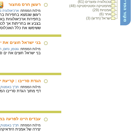
טכנולוגיה ומוצרים (61)
רעשן חרס מחצור
מתמטיקה וסטטיסטיקה (48)
אמנויות (29)
מילות המפתח:
ארכיאולוגיה 
אחר (6)
רעשן שנמצא בחפירות בחצ
ישראל (חדש) (3)
בחפירות ארכיאולוגיות בא
בצבע או בחריתות אך לכול
ששימשו את כלל האוכלוסי
בני ישראל חוצים את י
מילות המפתח:
גוטמן, נחום
,
ת
בני ישראל חוצים את ים סוף
הגדת סרייבו : קריעת י
מילות המפתח:
תנ"ך באמנות
,
דף מתוך הגדת סרייבו המתא
עבדים היינו לפרעה במ
מילות המפתח:
תנ"ך באמנות
,
יצירה של אמנית היודאיק