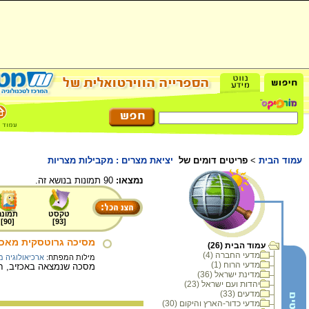
עמוד הבית
>
פריטים דומים של
יציאת מצרים : מקבילות מצריות
נמצאו:
90 תמונות בנושא זה.
טקסט
תמונה
]
90
[
]
93
[
מסיכה גרוטסקית מאכז
עמוד הבית (26)
מדעי החברה (4)
מילות המפתח:
ארכיאולוגיה 
מדעי הרוח (1)
מסכה שנמצאה באכזיב, חר
מדינת ישראל (36)
יהדות ועם ישראל (23)
מדעים (33)
מדעי כדור-הארץ והיקום (30)