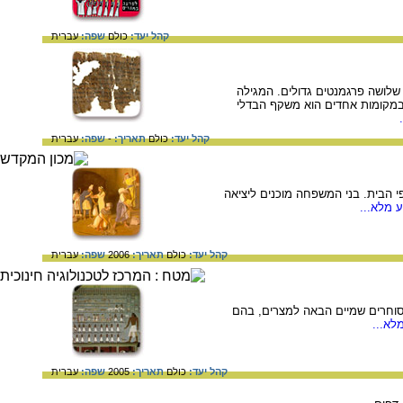
קהל יעד:
כולם
שפה:
עברית
 במצב טוב יחסית על גבי שלושה פרגמנטים גדולים. המגילה
במגילת איכה, ובמקומות אחדים הוא משקף הבדלי
קהל יעד:
כולם
תאריך:
-
שפה:
עברית
 הבית. בני המשפחה מוכנים ליציאה
 מלא...
קהל יעד:
כולם
תאריך:
2006
שפה:
עברית
ארך ל 1900 לפנה"ס. בציור נראית שיירת סוחרים שמיים הבאה למצרים, בהם
לא...
קהל יעד:
כולם
תאריך:
2005
שפה:
עברית