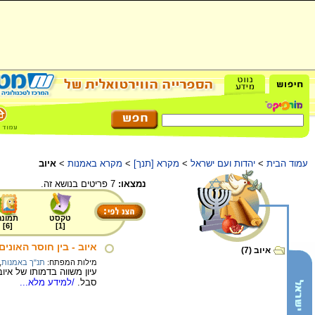
עמוד הבית
>
יהדות ועם ישראל
>
מקרא [תנך]
>
מקרא באמנות
>
איוב
נמצאו:
7 פריטים בנושא זה.
טקסט
תמונה
]
6
[
]
1
[
איוב - בין חוסר האוני
איוב (7)
מילות המפתח:
תנ"ך באמנות
,
עיון משווה בדמותו של אי
סבל.
/למידע מלא...