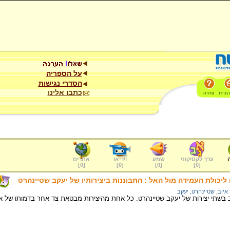
על הספריה
הסדרי נגישות
כתבו אלינו
ערך לקסיקוני
שמע
וידיאו
אתרים
]
0
[
]
0
[
]
0
[
]
0
[
ם ליכולת העמידה מול האל : התבוננות ביצירותיו של יעקב שטיינהרט
איוב
,
שטיינהרט, יעקב
וב בשתי יצירות של יעקב שטיינהרט. כל אחת מהיצירות מבטאת צד אחר בדמותו של א