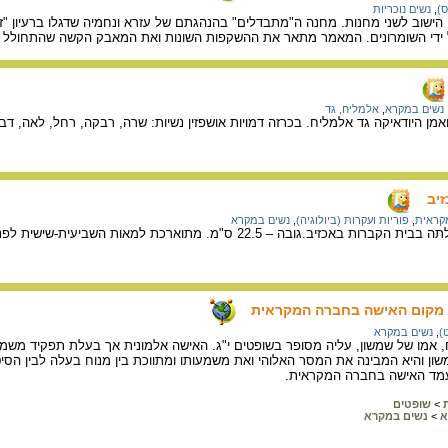
ס)
,
נשים נוכריות
הישוב לשני מחנות. מחנה ה"מתבדלים" בהנהגתם של עזרא ונחמיה שדגלו ברעיון "זר
ידי השומרונים. המאמר מתאר את ההשקפות השונות ואת המאבק הקשה שהתחולל ב
נשים במקרא
,
אלמליח, גד
מן היודאיקה גד אלמליח. בכרזה דמויות אושפזין נשיות: שרה, רבקה, רחל, לאה, דבו
יב
מקראית
,
פוריות ועקרות (ביולוגיה)
,
נשים במקרא
ב.גובה – 22.5 ס"מ. מתוארכת למאות השביעית-שישית לפנה"ס.
: מקום האישה בחברה המקראית
)
,
נשים במקרא
אמו של שמשון, עליה מסופר בשופטים י"ג. האישה אלמונית אך בעלת תפקיד משמע
ן והיא המבינה את המסר האלוהי ואת משמעותו ומתווכת בין מנוח בעלה לבין הסיט
עמד האישה בחברה המקראית.
>
שופטים
א
>
נשים במקרא