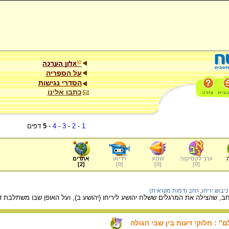
על הספריה
הסדרי נגישות
כתבו אלינו
1
-
2
-
3
-
4
-
5
דפים
ערך לקסיקוני
שמע
וידיאו
אתרים
]
2
[
]
0
[
]
0
[
]
0
[
כיבוש יריחו
,
רחב (דמות מקראית)
ב, שהצילה את המרגלים ששלח יהושע ליריחו (יהושע ב), ועל האופן שבו משתלבת 
" : חלוקי דעות בין שבי הגולה