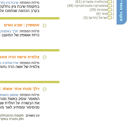
טכנולוגיה ומוצרים (61)
מילות המפתח:
שיבת ציון (פר
מתמטיקה וסטטיסטיקה (48)
בתקופת שיבת ציון נחלקה 
אמנויות (29)
בקרב הכהונה שנתמכו על 
אחר (6)
ישראל (חדש) (3)
אושפזין : שבע נשים
מילות המפתח:
תנ"ך באמנות
,
כרזת אושפזין של המעצב וא
צלמית אישה הרה מאכז
מילות המפתח:
ארכיאולוגיה 
צלמית של אשה הרה נתגלתה בבית הקברות באכזי
וילך מנוח אחר אשתו 
מילות המפתח:
שמשון (השופט
המאמר עוסק באשת מנוח, 
את הבשורה על הולדת שמשו
מהסיפור ומפתיע לאור מ
עץ נושאים:
תקופת ההתנחלות
חוק וחברה במקר