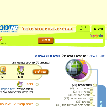
עמוד הבית
>
פריטים דומים של
נשים זרות במקרא
נמצאו:
38 פריטים בנושא זה.
טקסט
תמונה
]
2
[
]
34
[
רחב
עמוד הבית (26)
מדעי החברה (4)
מילות המפתח:
נשים במקרא
,
מדעי הרוח (1)
דף מידע על דמותה של רח
מדינת ישראל (36)
יהדות ועם ישראל (23)
מדעים (33)
"זרע קדש" או "עם עולם
מדעי כדור-הארץ והיקום (30)