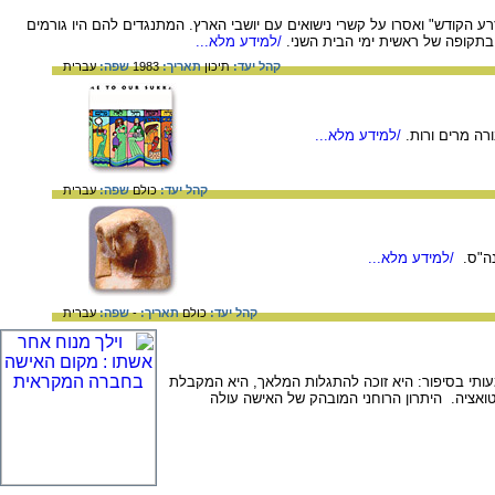
ע הקודש" ואסרו על קשרי נישואים עם יושבי הארץ. המתנגדים להם היו גורמים
תקופה של ראשית ימי הבית השני.
/למידע מלא...
קהל יעד:
תיכון
תאריך:
1983
שפה:
עברית
רה מרים ורות.
/למידע מלא...
קהל יעד:
כולם
שפה:
עברית
/למידע מלא...
קהל יעד:
כולם
תאריך:
-
שפה:
עברית
ותי בסיפור: היא זוכה להתגלות המלאך, היא המקבלת
ואציה. היתרון הרוחני המובהק של האישה עולה