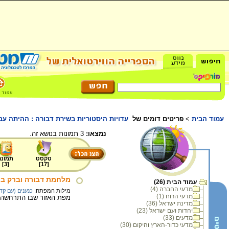
עמוד הבית
>
פריטים דומים של
עדויות היסטוריות בשירת דבורה : ההיתה עב
נמצאו:
3 תמונות בנושא זה.
טקסט
תמונה
]
3
[
]
17
[
מלחמת דבורה וברק בכ
עמוד הבית (26)
מדעי החברה (4)
מילות המפתח:
כנענים (עם קד
מדעי הרוח (1)
מפת האזור שבו התרחשה מ
מדינת ישראל (36)
יהדות ועם ישראל (23)
מדעים (33)
מדעי כדור-הארץ והיקום (30)