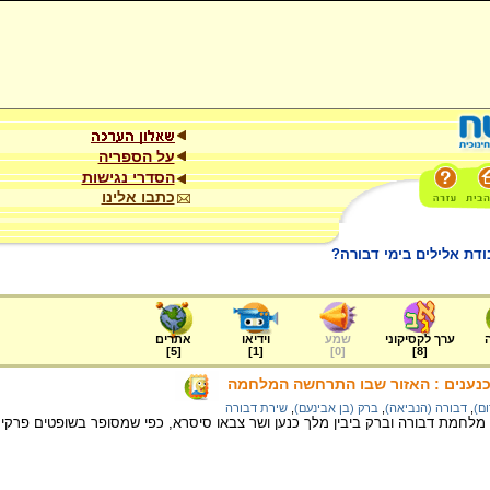
על הספריה
הסדרי נגישות
כתבו אלינו
ודת אלילים בימי דבורה?
ערך לקסיקוני
שמע
וידיאו
אתרים
]
5
[
]
1
[
]
0
[
]
8
[
נענים : האזור שבו התרחשה המלחמה
ום)
,
דבורה (הנביאה)
,
ברק (בן אבינעם)
,
שירת דבורה
לחמת דבורה וברק ביבין מלך כנען ושר צבאו סיסרא, כפי שמסופר בשופטים פרקים