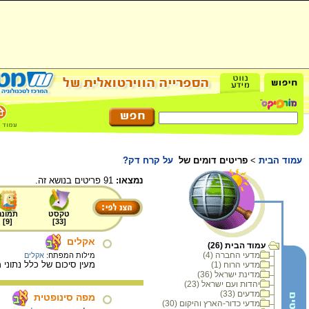
עמוד הבית
>
פריטים דומים של
על קרח דק?
נמצאו:
91 פריטים בנושא זה.
טקסט
תמונה
]
9
[
]
33
[
אקלים
עמוד הבית (26)
מדעי החברה (4)
מילות המפתח:
אקלים
מעין סיכום של כלל נתוני
מדעי הרוח (1)
מדינת ישראל (36)
יהדות ועם ישראל (23)
מדעים (33)
מפה סינופטית
מדעי כדור-הארץ והיקום (30)