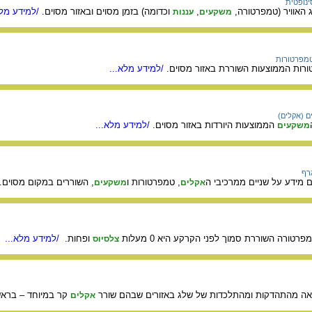
נופטית
 האוויר (טמפרטורה,
,
וכדומה) בזמן מסוים ובאזור מסוים.
/למידע מלא
משקעים
עננות
מפרטורות
ות הממוצעות השוררת באזור מסוים.
/למידע מלא...
 (אקלים)
הממוצעות היורדות באזור מסוים.
/למידע מלא...
משקעים
רף
 מידע על שניים ממרכיבי ה
, טמפרטורות ו
, השוררים במקום מסוים.
אקלים
משקעים
טורה השוררת סמוך לפני הקרקע היא 0 מעלות
ופחות.
/למידע מלא...
צלסיוס
צאה מהתהדקות ומהתלכדות של שלג באזורים שבהם שורר
קר במיוחד – בראשי
אקלים