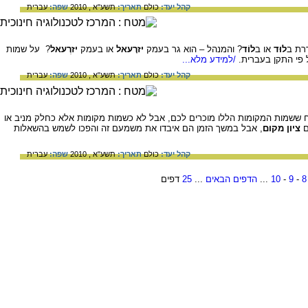
קהל יעד:
כולם
תאריך:
תשע"א , 2010
שפה:
עברית
רת ב
לוּד
או ב
לוֹד
? והמנהל – הוא גר בעמק
יזרָעאל
או בעמק
יזרְעאל
? על שמות
 פי התקן בעברית.
/למידע מלא...
קהל יעד:
כולם
תאריך:
תשע"א , 2010
שפה:
עברית
ח ששמות המקומות הללו מוכרים לכם, אבל לא כשמות מקומות אלא כחלק מניב או
ם
ציון מקום
, אבל במשך הזמן הם איבדו את משמעם זה והפכו לשמש בהשאלות
קהל יעד:
כולם
תאריך:
תשע"א , 2010
שפה:
עברית
8
-
9
-
10
...
הדפים הבאים
...
25
דפים