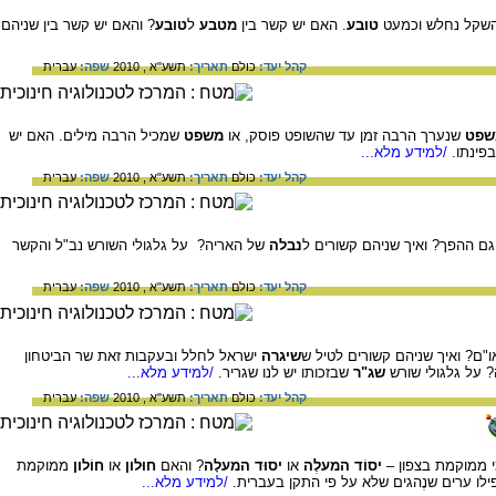
השקל נחלש וכמעט
טובע
. האם יש קשר בין
מטבע
ל
טובע
? והאם יש קשר בין שניהם
קהל יעד:
כולם
תאריך:
תשע"א , 2010
שפה:
עברית
שפט
שנערך הרבה זמן עד שהשופט פוסק, או
משפט
שמכיל הרבה מילים. האם יש
פינתו.
/למידע מלא...
קהל יעד:
כולם
תאריך:
תשע"א , 2010
שפה:
עברית
 גם ההפך? ואיך שניהם קשורים ל
נבלה
של האריה? על גלגולי השורש נב"ל והקשר
קהל יעד:
כולם
תאריך:
תשע"א , 2010
שפה:
עברית
"ם? ואיך שניהם קשורים לטיל ש
שיגרה
ישראל לחלל ובעקבות זאת שר הביטחון
 על גלגולי שורש
שג"ר
שבזכותו יש לנו שגריר.
/למידע מלא...
קהל יעד:
כולם
תאריך:
תשע"א , 2010
שפה:
עברית
י ממוקמת בצפון –
יסוֹד
המעלֶה
או
יסוּד המעלָה
? והאם
חוּלון
או
חוֹלון
ממוקמת
לו ערים שנֶהגים שלא על פי התקן בעברית.
/למידע מלא...