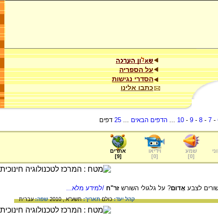
על הספריה
הסדרי נגישות
כתבו אלינו
-
7
-
8
-
9
-
10
...
הדפים הבאים
...
25
דפים
ני
שמע
וידיאו
אתרים
]
9
[
]
0
[
]
0
[
שורים לצבע
אָדום
? על גלגולי השורש
זר"ח
/למידע מלא...
קהל יעד:
כולם
תאריך:
תשע"א , 2010
שפה:
עברית