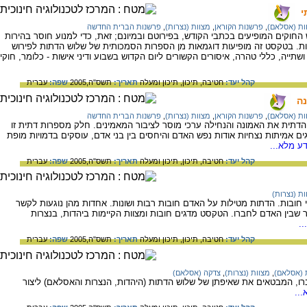
י
ות (אסלאם)
,
פרשנות הקוראן
,
מצוות (נצרות)
,
פרשנות הברית החדשה
חוקים המופיעים בכתבי הקודש, בפירוטם ובמיונם; זאת, כדי למנוע חוסר בהירות
וות. בטקסט זה מופיעות דוגמאות מן הספרות הסמכותית של שלוש הדתות לפירוש
שתייה, כללי טהרה, איסורים הקשורים ליום הקדוש בשבוע ודיני אישות - כלומר, חוקי
קהל יעד:
חטיבה,
תיכון,
תיכון ומעלה
תאריך:
תשס"ה,2005
שפה:
עברית
נה
ות (אסלאם)
,
פרשנות הקוראן
,
מצוות (נצרות)
,
פרשנות הברית החדשה
תית את האמונה והנחילה ערכי מוסר לציבור המאמינים. חלק מספרות דתית זו
 אמיתות נצחיות אודות נפש האדם והיחסים בין בני אדם, עוסקים בדמויות מופת
ע מלא...
קהל יעד:
חטיבה,
תיכון,
תיכון ומעלה
תאריך:
תשס"ה,2005
שפה:
עברית
ות (נצרות)
 חובות. הדתות מטילות על האדם חובות רבות ושונות. אחדות מהן נוגעות לקשר
ר שבין האדם לחברו. הטקסט מדגים חובות ומצוות הקיימות ביהדות, בנצרות
.
קהל יעד:
חטיבה,
תיכון,
תיכון ומעלה
תאריך:
תשס"ה,2005
שפה:
עברית
 (אסלאם)
,
מצוות (נצרות)
,
צדקה (אסלאם)
ו, המבטאים את שאיפתן של שלוש הדתות (היהדות, הנצרות והאסלאם) ליצור
..