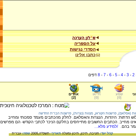
על הספריה
הסדרי נגישות
כתבו אלינו
2
-
3
-
4
-
5
-
6
-
7
-
8
דפים
ני
שמע
וידיאו
אתרים
]
2
[
]
0
[
]
0
[
ות (אסלאם)
,
פרשנות הקוראן
,
מצוות (נצרות)
,
פרשנות הברית החדשה
ש הדתות: היהדות, הנצרות והאסלאם. לחלק מהכתבים מעמד סמכותי ומחייב
נו מחייב. הכתבים החשובים מתייחסים בחלקם הניכר לכתבי הקודש- הם מפרשים
אמר בהם.
/למידע מלא...
קהל יעד:
חטיבה,
תיכון,
תיכון ומעלה
תאריך:
תשס"ה,2005
שפה:
עברית