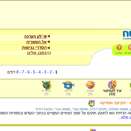
על הספריה
הסדרי נגישות
כתבו אלינו
1
-
2
-
3
-
4
-
5
-
6
-
7
-
8
דפים
ערך לקסיקוני
שמע
וידיאו
אתרים
]
0
[
]
0
[
]
0
[
]
12
[
: חקיקה ופסיקה
,
משפט מוסלמי
,
חקיקה דתית
,
משפט נוצרי
,
משפט עברי
,
הנהגה דתית
 הדתית הוא לחוקק חוקים על סמך הציוויים המצויים בכתבי הקודש ובספרות הסמכ
 מלא...