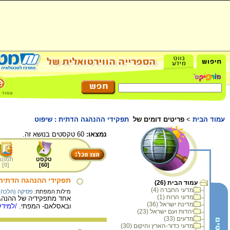
עמוד הבית
>
פריטים דומים של
תפקידי ההנהגה הדתית : שיפוט
נמצאו:
60 טקסטים בנושא זה.
טקסט
תמונה
]
0
[
]
60
[
תפקידי ההנהגה הדתית 
עמוד הבית (26)
מדעי החברה (4)
מילות המפתח:
פסיקה (הלכה)
מדעי הרוח (1)
אחד מתפקידיה של ההנהגה
מדינת ישראל (36)
ובאסלאם- המפתי.
/למידע
יהדות ועם ישראל (23)
מדעים (33)
מדעי כדור-הארץ והיקום (30)