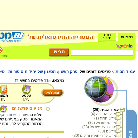
עמוד הבית
>
פריטים דומים של
פרק ראשון: הסגנון של יחידות סיפוריות - סי
נמצאו:
115 פריטים בנושא זה.
טקסט
תמונה
]
6
[
]
83
[
מניעים פרשניים
עמוד הבית (26)
מדעי החברה (4)
מילות המפתח:
פרשנות המקר
מדעי הרוח (1)
המאמר עוסק במניעים של הפ
מדינת ישראל (36)
הכתוב המקראי לבין זמנו 
יהדות ועם ישראל (23)
מדעים (33)
מדעי כדור-הארץ והיקום (30)