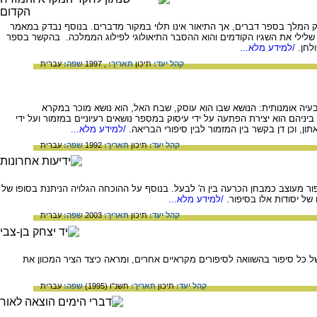
 המלך בספר דברים, אך התיאור אינו תלוי במקור מדברים. בנוסף נבדק במאמר
לילי את השגיו הקודמים והוא ההסבר התיאולוגי לפילוג הממלכה. בהקשר בספר
לחן.
/למידע מלא...
קהל יעד:
תיכון
תאריך:
, 1997
שפה:
עברית
ה אומנותית: הנושא שבו הוא עוסק, שבח האל, הוא נושא מוכר במקרא
יהם הוא יצירת הפתעה על ידי עיסוק במספר נושאים רעיוניים במזמור ועל ידי
, וכן דן בקשר בין המזמור לבין סיפורי הבריאה.
/למידע מלא...
קהל יעד:
תיכון
תאריך:
1992
שפה:
עברית
פור מעוצב כמבחן הכרעה בין ה' לבעל. בנוסף על ההוכחה הגלויה הניתנת בסופו של
של יסודות אלו בסיפור.
/למידע מלא...
קהל יעד:
תיכון
תאריך:
2003
שפה:
עברית
 כל סיפור בהשוואה לסיפורים מקראיים אחרים, ומראה כיצד הציר המכוון את
קהל יעד:
תיכון
תאריך:
תשנ"ו (1995)
שפה:
עברית