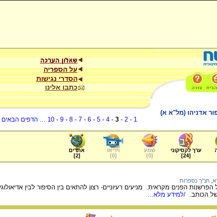
על הספריה
הסדרי נגישות
כתבו אלינו
פור אדניהו (מל"א א)
1
-
2
-
3
-
4
-
5
-
6
-
7
-
8
-
9
-
10
...
הדפים הבאים
.
ערך לקסיקוני
שמע
וידיאו
אתרים
]
2
[
]
0
[
]
0
[
]
24
[
א
,
תנ"ך כספרות
רשנות הפנים מקראית. מניעים רעיוניים- רצון להתאים בין הסיפור לבין אדיאולוגיה.
של הכותב.
/למידע מלא...