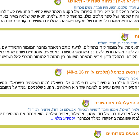
 יא א-ח) : ניתוח ספרותי - תיאולוגי
,
תנ"ך. מלכים
,
חטא
,
חוק המלך
,
נשים נוכריות
למה במלכים א' י"א. ניתוח ספרותי של הקטע מלמד שיש לתיאור החטאים קשר לחוק
ות שלמה ושל ספר מלכים כולו. בהקשר קורות שלמה: חטאו של שלמה מאיר באור ש
מה החוטא מנוגדת לדמותם של חזקיהו ויאשיהו - המלכים העושים תיקוניםבתחום הפו
תי
תנ"ך כספרות
,
תנ"ך. תהלים
ומנותי של מזמור ק"ד בתהילים. לדעת כותב המאמר מחבר המזמור התמודד עם בעי
 ליצור משהו חדש. לשם כך השתמש המשורר באמצעים אומנותיים שונים שהמרכזי בינ
 הקורא. במהלך הדיון מביא המאמר השוואה בין המזמור למזמור המצרי לאל השמש אתון
אש בכרמל (מלכים א' יח 16 ב-40)
אליהו (הנביא)
לכים א י"ח) הוא סיפור שיש בו פולמוס גלוי בשאלה "מיהו האלוהים בישראל". הסי
ך הסיפור חיזוקים עקיפים לטענה שה' הוא האלוהים. הקטע שלפניכם עומד על מקומם 
ה המקלקלת את השורה
למה (המלך)
,
אמנון ותמר (דמויות תנכיות)
,
אבשלום (בן דוד)
,
אדוניהו (בן דוד)
על ארבעת בניו של דוד: אמנון, אבשלום, אדניה ושלמה. הוא מנתח את המוטיבים של
בניו שפוגמת בתפקודו כמלך וכמחנך.
/למידע מלא...
מצעים ספרותיים