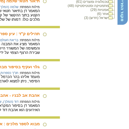
תיאור חטאי שלמה (מל"א
טכנולוגיה ומוצרים (61)
מתמטיקה וסטטיסטיקה (48)
מילות המפתח:
שלמה (המלך)
אמנויות (29)
המאמר דן בתיאור חטאי ש
אחר (6)
הקטע בתוך ההקשר של קור
ישראל (חדש) (3)
מלכים כולו: דמותו של של
תהילים ק"ד : עיון ספרו
מילות המפתח:
בריאת העולם
,
המאמר מציג את המבנה הא
והמשימה של המשורר הייתה
שבירת הרצף הצפוי על ידי
גלוי ועקיף בסיפור מבחן ה
מילות המפתח:
תנ"ך כספרות
,
מעמד אליהו בהר הכרמל (מ
הסיפור, ניתן למצוא לאור
אהבת אב לבניו - אהב
מילות המפתח:
דוד (המלך)
,
ש
המאמר דן בסיפור המקראי 
האירועים הוא אהבת דוד ל
מבוא לספר מלכים : א