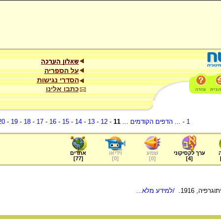
על הספריה
הסדרי נגישות
כתבו אלינו
1
- ...
הדפים הקודמים
...
11
-
12
-
13
-
14
-
15
-
16
-
17
-
18
-
19
-
20
ערך לקסיקוני
שמע
וידיאו
אתרים
]
77
[
]
0
[
]
0
[
]
4
[
פיה, 1916.
/למידע מלא...