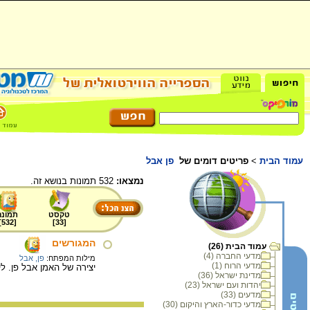
עמוד הבית
>
פריטים דומים של
פן אבל
נמצאו:
532 תמונות בנושא זה.
טקסט
תמונה
]
532
[
]
33
[
המגורשים
עמוד הבית (26)
מדעי החברה (4)
מילות המפתח:
פן, אבל
מדעי הרוח (1)
יצירה של האמן אבל פן. ליתוגר
מדינת ישראל (36)
יהדות ועם ישראל (23)
מדעים (33)
מדעי כדור-הארץ והיקום (30)