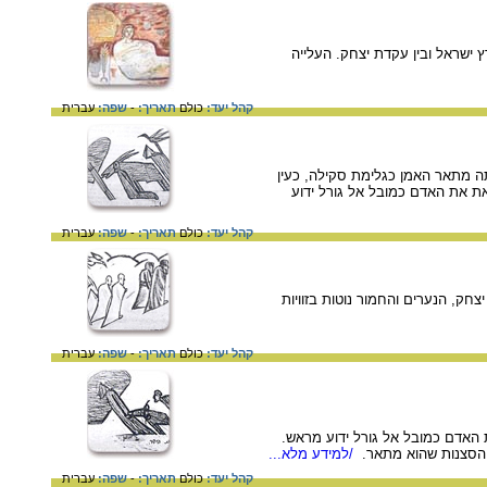
ון העליה לארץ ישראל ובין עקדת יצחק. העלייה
קהל יעד:
כולם
תאריך:
-
שפה:
עברית
שום זה יצחק לבוש בגלימה אותה מתאר האמן כגלימת סקילה, כעין
את את האדם כמובל אל גורל ידוע
קהל יעד:
כולם
תאריך:
-
שפה:
עברית
ם זה דמויותיהם של אברהם, יצחק, הנערים והחמור נוטות בזוויות
קהל יעד:
כולם
תאריך:
-
שפה:
עברית
 האדם כמובל אל גורל ידוע מראש.
 הסצנות שהוא מתאר.
/למידע מלא...
קהל יעד:
כולם
תאריך:
-
שפה:
עברית