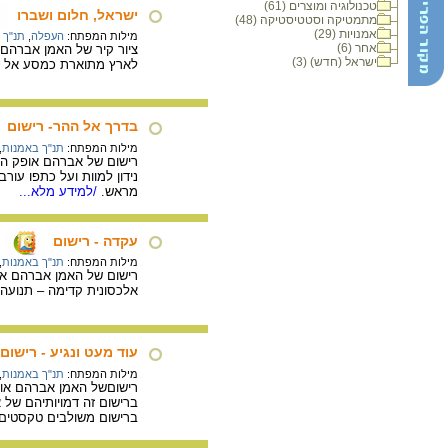
טכנולוגיה ומוצרים (61)
ישראל, חלום ושברו
מתמטיקה וסטטיסטיקה (48)
אמנויות (29)
מילות המפתח:
העפלה
,
תנ"ך 
אחר (6)
ישראל (חדש) (3)
לארץ מתוארת כמסע אל הר 
בדרך אל ההר- רישום
מילות המפתח:
תנ"ך באמנות
,
נידון למוות ועל כתפו עו
מראש.
/למידע מלא...
עקדה - רישום
מילות המפתח:
תנ"ך באמנות
,
אלכסונית קדימה – תנועה
עוד מעט ונגיע - רישום
מילות המפתח:
תנ"ך באמנות
,
רישוםשל האמן אברהם אופק הע
ברישום זה דמויותיהם של 
ברישום משולבים טקסטים 