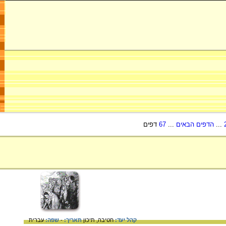
...
הדפים הבאים
...
67
דפים
קהל יעד:
חטיבה,
תיכון
תאריך:
-
שפה:
עברית