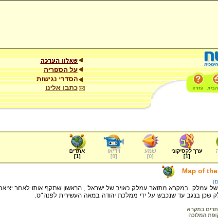
על הספריה
הסדרי נגישות
כתבו אלינו
ערך לקסיקוני
שמע
וידיאו
אתרים
]
1
[
]
0
[
]
0
[
]
1
[
Map of the
ם)
של עמלק. במקרא מתואר עמלק כאויב של ישראל , הראשון שתקף אותו לאחר יציאת
ק שכן בנגב עד שנכבש על ידי ממלכת יהודה במאה העשירית לפנה"ס.
רים במקרא
ופת המלוכה