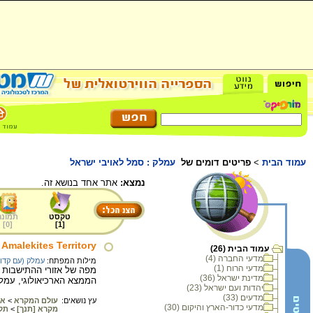
עמוד הבית
>
פריטים דומים של
עמלק : סמל לאויבי ישראל
נמצא:
אתר אחד בנושא זה.
טקסט
תמונה
]
0
[
]
1
[
 Amalekites Territory
עמוד הבית (26)
מדעי החברה (4)
מילות המפתח:
עמלק (עם קדו
מדעי הרוח (1)
מפה של אזורי ההתישבות 
מדינת ישראל (36)
הממצא הארכיאולוגי, עמל
יהדות ועם ישראל (23)
מדעים (33)
עץ נושאים:
עולם המקרא
>
את
מדעי כדור-הארץ והיקום (30)
מקרא [תנך]
>
תק