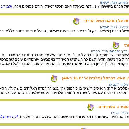
משלים
,
תנ"ך. ישעיהו
לה האם הכינוי "משל" הולם פסוקים אלה.
/למידע מ
רות על הוראת משל הכרם
משלים
,
תנ"ך. ישעיהו
משל הכרם (ישעיהו פרק ה) בכיתה תוך הצגת שאלות, הפעלות ואסטרטגיה כללית ב
תי
תנ"ך כספרות
,
תנ"ך. תהלים
ומנותי של מזמור ק"ד בתהילים. לדעת כותב המאמר מחבר המזמור התמודד עם בעי
 ליצור משהו חדש. לשם כך השתמש המשורר באמצעים אומנותיים שונים שהמרכזי בינ
 הקורא. במהלך הדיון מביא המאמר השוואה בין המזמור למזמור המצרי לאל השמש אתון
אש בכרמל (מלכים א' יח 16 ב-40)
אליהו (הנביא)
לכים א י"ח) הוא סיפור שיש בו פולמוס גלוי בשאלה "מיהו האלוהים בישראל". הסי
ך הסיפור חיזוקים עקיפים לטענה שה' הוא האלוהים. הקטע שלפניכם עומד על מקומם 
מצעים ספרותיים
תנ"ך. מלכים
ת האמצעים האומנותיים והספרותיים שנעשה בהם שימוש בספר מלכים.
/למידע מלא.