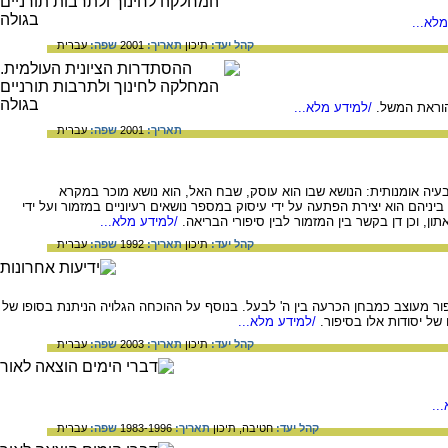
לא...
קהל יעד:
תיכון
תאריך:
2001
שפה:
עברית
הוראת המשל.
/למידע מלא...
תאריך:
2001
שפה:
עברית
ה אומנותית: הנושא שבו הוא עוסק, שבח האל, הוא נושא מוכר במקרא
יהם הוא יצירת הפתעה על ידי עיסוק במספר נושאים רעיוניים במזמור ועל ידי
, וכן דן בקשר בין המזמור לבין סיפורי הבריאה.
/למידע מלא...
קהל יעד:
תיכון
תאריך:
1992
שפה:
עברית
פור מעוצב כמבחן הכרעה בין ה' לבעל. בנוסף על ההוכחה הגלויה הניתנת בסופו של
של יסודות אלו בסיפור.
/למידע מלא...
קהל יעד:
תיכון
תאריך:
2003
שפה:
עברית
..
קהל יעד:
חטיבה,
תיכון
תאריך:
1983-1996
שפה:
עברית