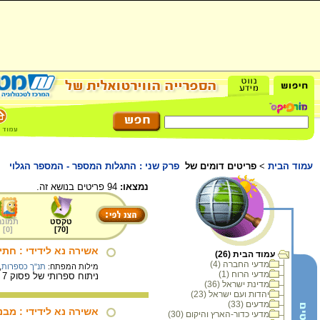
עמוד הבית
>
פריטים דומים של
פרק שני : התגלות המספר - המספר הגלוי
נמצאו:
94 פריטים בנושא זה.
טקסט
תמונה
]
0
[
]
70
[
אשירה נא לידידי : חת
עמוד הבית (26)
מדעי החברה (4)
מילות המפתח:
תנ"ך כספרות
,
מדעי הרוח (1)
ניתוח ספרותי של פסוק 7 החותם את משל הכרם בישעיהו פרק ה.
מדינת ישראל (36)
יהדות ועם ישראל (23)
מדעים (33)
אשירה נא לידידי : מב
מדעי כדור-הארץ והיקום (30)