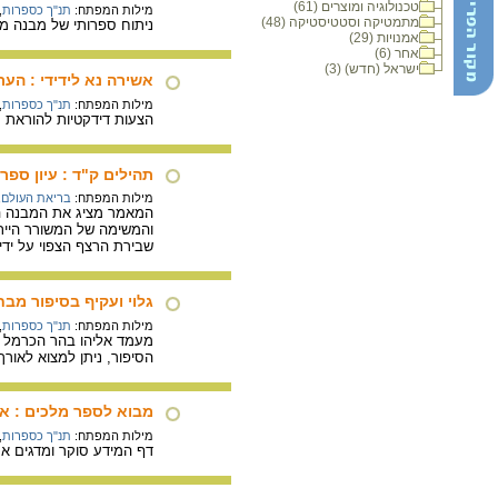
טכנולוגיה ומוצרים (61)
מילות המפתח:
תנ"ך כספרות
,
מתמטיקה וסטטיסטיקה (48)
ניתוח ספרותי של מבנה משל הכרם בישעיהו 1-7, ודנה בשא
אמנויות (29)
אחר (6)
ישראל (חדש) (3)
אשירה נא לידידי : הע
מילות המפתח:
תנ"ך כספרות
,
הצעות דידקטיות להוראת 
תהילים ק"ד : עיון ספרו
מילות המפתח:
בריאת העולם
,
המאמר מציג את המבנה הא
והמשימה של המשורר הייתה
שבירת הרצף הצפוי על ידי
גלוי ועקיף בסיפור מבחן ה
מילות המפתח:
תנ"ך כספרות
,
מעמד אליהו בהר הכרמל (מ
הסיפור, ניתן למצוא לאור
מבוא לספר מלכים : א
מילות המפתח:
תנ"ך כספרות
,
דף המידע סוקר ומדגים א