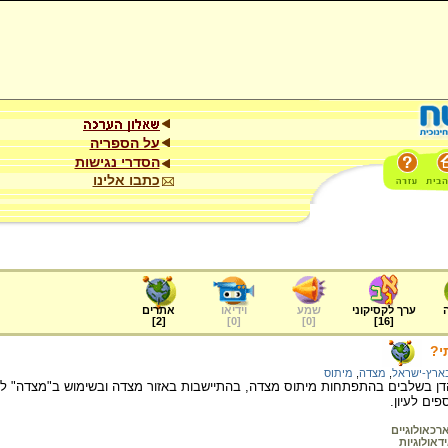
על הספריה
הסדרי נגישות
כתבו אלינו
ערך לקסיקוני
שמע
וידיאו
אתרים
]
2
[
]
0
[
]
0
[
]
16
[
י?
בארץ-ישראל
,
מצדה
,
מיתוס
דן בשלבים בהתפתחות מיתוס מצדה, בהתיישבות באזור מצדה ובשימוש ב"מצדה" לשמ
ים לעיון.
רכאולוגיים
דאולוגיות