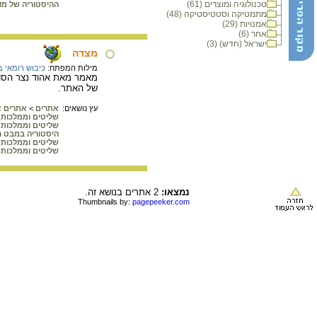
טכנולוגיה ומוצרים (61)
ההיסטוריה של מד
מתמטיקה וסטטיסטיקה (48)
אמנויות (29)
אחר (6)
ישראל (חדש) (3)
מצדה
מילות המפתח:
כיבוש רומאי 
מאמר מאת אהוד נצר הסוקר
של האתר.
עץ נושאים:
אתרים
>
אתרים א
שליטים וממלכות 
שליטים וממלכות 
היסטוריה במבט ר
שליטים וממלכות 
שליטים וממלכות 
נמצאו:
2 אתרים בנושא זה.
Thumbnails by:
pagepeeker.com