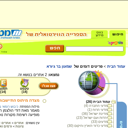
עמוד הבית
>
פריטים דומים של
שמעון בר גיורא
נמצאו:
2 אתרים בנושא זה.
טקסט
תמונה
]
14
[
]
14
[
מצדה מיתוס התיישבות
עמוד הבית (26)
מדעי החברה (4)
מילות המפתח:
כיבוש רומאי 
מדעי הרוח (1)
מאמר מאת דודי הולצמן ה
מדינת ישראל (36)
מופיעה רשימת מקורות נוספ
יהדות ועם ישראל (23)
מדעים (33)
עץ נושאים:
אתרים
>
אתרים א
מדעי כדור-הארץ והיקום (30)
ציונות
>
זרמים ואי