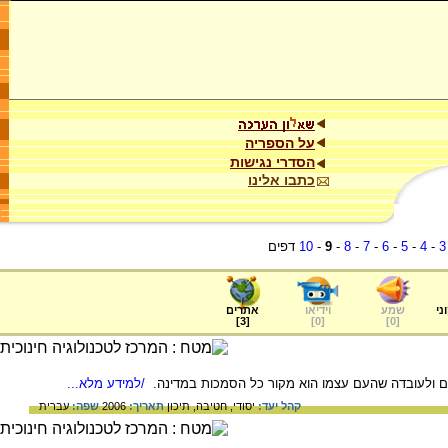
על הספריה
הסדרי נגישות
כתבו אלינו
3
-
4
-
5
-
6
-
7
-
8
-
9
-
10
דפים
ני
שמע
וידיאו
אתרים
]
3
[
]
0
[
]
0
[
 העם ולעובדה שהעם עצמו הוא מקור כל הסמכות במדינה.
/למידע מלא...
קהל יעד:
יסודי,
חטיבה,
תיכון
תאריך:
2006
שפה:
עברית