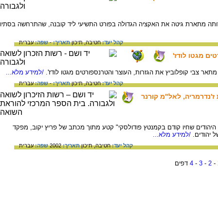
 גיטה, ילידת קובנה, ליטא, 1929. בעדותה מתארת גיטה את האקציה הגדולה בפורט התשיעי ליד קובנה, שהתרחשה בסתיו
קהל יעד:
חטיבה,
תיכון
תאריך:
-
שפה:
עברית
ים מגטו לודז'
/למידע מלא...
קהל יעד:
חטיבה,
תיכון
תאריך:
-
שפה:
עברית
ז'נדרמריה, לאל"מ קורנר
"נותר רק אחוז קטן, ההולך ופוחת, מ- 24,000 היהודים שחיו קודם בקמנטץ פודולסקי" קטע מתוך מכתב של פריץ יקוב, מפקד
 יהודים.
/למידע מלא...
קהל יעד:
חטיבה,
תיכון
תאריך:
2002
שפה:
עברית
-
2
-
3
-
4
דפים