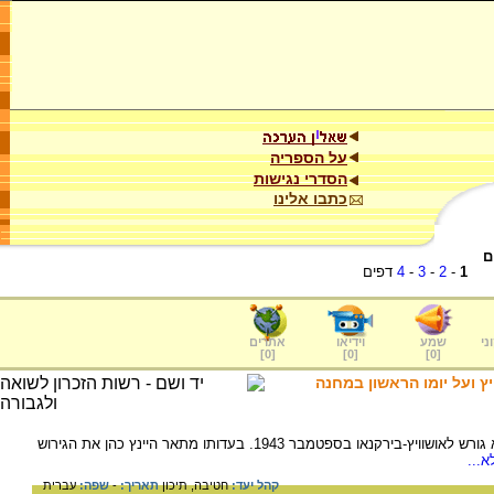
על הספריה
הסדרי נגישות
כתבו אלינו
ם
1
-
2
-
3
-
4
דפים
ני
שמע
וידיאו
אתרים
]
0
[
]
0
[
]
0
[
יץ ועל יומו הראשון במחנה
כהן, היינץ, יליד בלדנבורג, גרמניה, 1920: הוא גורש לאושוויץ-בירקנאו בספטמבר 1943. בעדותו מתאר היינץ כהן את הגירוש
...
קהל יעד:
חטיבה,
תיכון
תאריך:
-
שפה:
עברית