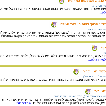
 הנביא והשפעתו המדינית
ס)
,
תנ"ך. חגי
ואות מעטות. כותב המאמר מתאר את ההתרחשויות ההיסטוריות בתקופתו של חגי. הו
א...
" : חלוקי דעות בין שבי הגולה
ס)
,
נשים נוכריות
הישוב לשני מחנות. מחנה ה"מתבדלים" בהנהגתם של עזרא ונחמיה שדגלו ברעיון "זר
ידי השומרונים. המאמר מתאר את ההשקפות השונות ואת המאבק הקשה שהתחולל ב
ין"
ס)
רים בעזרא , הם מנהיגי בני יהודה ובנימין שלא יצאו לגולת בבל, כלומר "שרי יהודה ו
מידע מלא...
פרי חגי וזכריה
ס)
,
תנ"ך. זכריה
,
תנ"ך. חגי
כריה לפי תוכנן ומצב ההנהגה ביהודה המשתמע מהן. כמו כן עומד המאמר על ההבד
יסטורית
ס)
,
כורש (מלך פרס)
,
תנ"ך. ישעיהו
,
ישעיהו השני
נבואות 'ישעיה השני' מצטמצם לתקופה שלאחר חורבן המקדש, ירושלים וערי יהודה,
ת, את עליית כורש לשלטון בפרס ואת כיבוש בבל על ידו.
/למידע מלא...