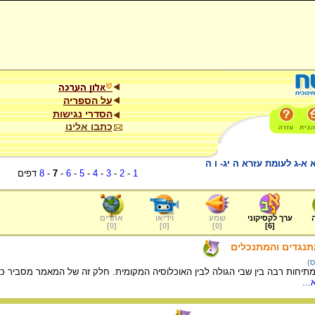
על הספריה
הסדרי נגישות
כתבו אלינו
 א-ג לעומת עזרא ה יג- ו ה
1
-
2
-
3
-
4
-
5
-
6
-
7
-
8
דפים
ערך לקסיקוני
שמע
וידיאו
אתרים
]
0
[
]
0
[
]
0
[
]
6
[
תנגדים והמתנכלים
ס)
מתיחות רבה בין שבי הגולה לבין האוכלוסיה המקומית. חלק זה של המאמר מסביר 
..