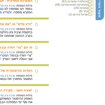
המערכה המדינית : חגי
טכנולוגיה ומוצרים (61)
מתמטיקה וסטטיסטיקה (48)
מילות המפתח:
שיבת ציון (פר
אמנויות (29)
בספר חגי נשתמרו לנו נב
אחר (6)
המקרא מספרו.
/למידע מל
ישראל (חדש) (3)
"זרע קדש" או "עם עולם
מילות המפתח:
שיבת ציון (פר
בתקופת שיבת ציון נחלקה 
בקרב הכהונה שנתמכו על 
מי הם "צרי יהודה ובנימ
מילות המפתח:
שיבת ציון (פר
"צרי יהודה ובנימין" הנזכ
שבי הגולה ליושבי הארץ.
/ל
העדות ההיסטורית של ס
מילות המפתח:
שיבת ציון (פר
המאמר מתארך את נבואות ז
ישעיה השני : סקירה ה
מילות המפתח:
שיבת ציון (פר
האופק ההיסטורי המשתקף ב
את סוף ימי הממלכה הבבלי