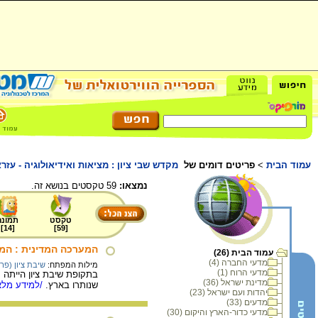
עמוד הבית
>
פריטים דומים של
מקדש שבי ציון : מציאות ואידיאולוגיה - עזרא
נמצאו:
59 טקסטים בנושא זה.
טקסט
תמונה
]
14
[
]
59
[
המערכה המדינית : המ
עמוד הבית (26)
מדעי החברה (4)
מילות המפתח:
שיבת ציון (פר
מדעי הרוח (1)
בתקופת שיבת ציון הייתה 
מדינת ישראל (36)
שנותרו בארץ.
/למידע מלא.
יהדות ועם ישראל (23)
מדעים (33)
מדעי כדור-הארץ והיקום (30)