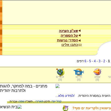
על הספריה
הסדרי נגישות
כתבו אלינו
1
-
2
-
3
-
4
-
5
-
6
דפים
ני
שמע
וידיאו
אתרים
]
0
[
]
0
[
]
0
[
יוונית במסורת היהודית.
/למידע מלא...
קהל יעד:
תיכון
תאריך:
, תשכ"ז
שפה:
עברית
ישואין ולקריעת ים סוף?