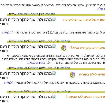
 לגבי הנישואין, צרכיו של אדם ופרנסתו. המאמר דן במשמעותו של הביטוי ובתפיסה
מלא...
קהל יעד:
תיכון
תאריך:
1997
שפה:
עברית
וריו של סופר: בין פוליטיקה
 אחת ממחברותיו, וב-1914 ראה אור ספרו 'ערפלי טוהר'.
/למידע
קהל יעד:
תיכון,
תיכון ומעלה
תאריך:
2006
שפה:
עברית
אם הרב קוק היה נביא?
 לכך שהעולם הדתי יבין את מורכבות ההוויה האלוהית כפי שהוא הבינהּ. הוא
די: החול בו הוא למעשה אזור הקודש; והקודש נדרש ללמוד קודש מהו מעולם החול.
דיקוּת בעולם מורכב של ערבוב הקודש והחול.
/למידע מלא...
קהל יעד:
תיכון,
תיכון ומעלה
תאריך:
2006
שפה:
עברית
ויית לילה בפוריה
למושבות. ביקורם במושבה פוריה, שהוקמה על-ידי אנשי העלייה השנייה.
/למידע
קהל יעד:
תיכון,
תיכון ומעלה
תאריך:
2006
שפה:
עברית
רחביה: רבנים לכו הביתה!