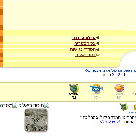
על הספריה
הסדרי נגישות
כתבו אלינו
יו שולחנו של אדם מכפר עליו
1
-
2
-
3
דפים
ני
שמע
וידיאו
אתרים
]
1
[
]
0
[
]
0
[
גדול
ר דיכוי המרד הגדול. בתהלוכה זו
המנורה.
/למידע מלא...