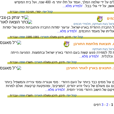
המידע על בית המקדש הראשון שנבנה בירושלים על ידי שלמה המלך, ועמד על תלו יותר מ- 400 שנה, ועל בית המקדש
/למידע מלא...
קהל יעד:
יסודי,
חטיבה
שפה:
עברית
מים
שראל בעת העתיקה
,
תלמידי חכמים
 החברה היהודית בארץ-ישראל. ערעור יסודות החברה והתגברות כוחם של יסודות
עלייתו של מעמד החכמים.
/למידע מלא...
קהל יעד:
תיכון,
תיכון ומעלה
תאריך:
1985-1981
שפה:
עברית
א. תוצאות מלחמת החורבן
שראל בעת העתיקה
כיבוש ירושלים וחורבן בית המקדש השני בשנת 70 לספירה פגעו קשות בעם היהודי בארץ ישראל ובתפוצות. הפגיעה הייתה
 וכלכלית.
/למידע מלא...
קהל יעד:
תיכון,
תיכון ומעלה
תאריך:
תשנ"ו
שפה:
עברית
ב. התנאים בארץ לאחר החורבן
עול מסים כבד ביותר על העם היהודי : מסי אנגריה ומסי עירייה והמשפיל ביותר
 גם מעולם של בעלי זרוע יהודים, 'המציקים', ומהפקעת קרקעות. אולם למרות
ום של הישוב היהודי מהיר יחסית.
/למידע מלא...
קהל יעד:
תיכון,
תיכון ומעלה
תאריך:
תשנ"ו
שפה:
עברית
1
-
2
-
3
דפים