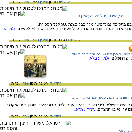
קהל יעד:
תיכון
תאריך:
1968
שפה:
עברית
 בית שני
,
המרד הגדול
,
שלמה (המלך)
פת נבוכדנאצר מלך בבל בשנת 586 לפני הספירה;
י הורדוס, ובחורבנו במרד הגדול על-ידי הרומאים בשנת 70 לספירה.
/למידע
קהל יעד:
חטיבה,
תיכון
תאריך:
1999
שפה:
עברית
 ראשון
,
חורבן בית שני
,
ירושלים ביהדות
,
צום
דש וירושלים.
/למידע מלא...
קהל יעד:
חטיבה,
תיכון
שפה:
עברית
ון
,
חורבן בית שני
,
שבעה עשר בתמוז
,
ימי בין
 העיר ירושלים בידי האויב - כשלב אחרון לפני כיבוש העיר וחורבן בית המקדש -
ן על ימי בין המצרים.
/למידע מלא...
קהל יעד:
חטיבה,
תיכון
שפה:
עברית
 בית שני