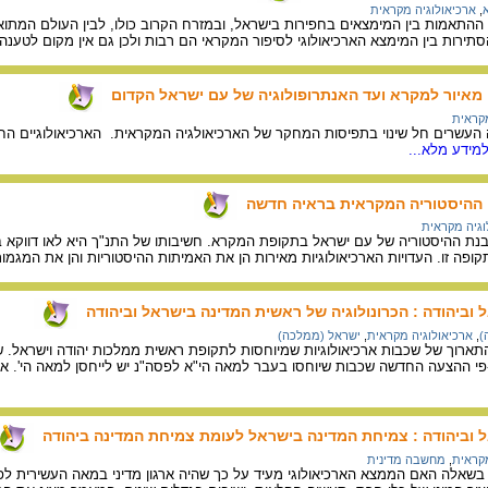
,
ארכיאולוגיה מקראית
 ההתאמות בין המימצאים בחפירות בישראל, ובמזרח הקרוב כולו, לבין העולם המתואר
סתירות בין המימצא הארכיאולוגי לסיפור המקראי הם רבות ולכן גם אין מקום לטע
 מאיור למקרא ועד האנתרופולוגיה של עם ישראל הקדום
מקראית
העשרים חל שינוי בתפיסות המחקר של הארכיאולגיה המקראית. הארכיאולוגיים 
מידע מלא...
: ההיסטוריה המקראית בראיה חדשה
וגיה מקראית
ת ההיסטוריה של עם ישראל בתקופת המקרא. חשיבותו של התנ"ך היא לאו דווקא בעד
קופה זו. העדויות הארכיאולוגיות מאירות הן את האמיתות ההיסטוריות והן את המגמו
וביהודה : הכרונולוגיה של ראשית המדינה בישראל וביהודה
)
,
ארכיאולוגיה מקראית
,
ישראל (ממלכה)
ארוך של שכבות ארכיאולוגיות שמיוחסות לתקופת ראשית ממלכות יהודה וישראל. 
פי ההצעה החדשה שכבות שיוחסו בעבר למאה הי"א לפסה"נ יש לייחסן למאה הי'. א
 וביהודה : צמיחת המדינה בישראל לעומת צמיחת המדינה ביהודה
מקראית
,
מחשבה מדינית
שאלה האם הממצא הארכיאולוגי מעיד על כך שהיה ארגון מדיני במאה העשירית לפנ