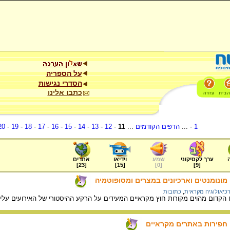
על הספריה
הסדרי נגישות
כתבו אלינו
1
- ...
הדפים הקודמים
...
11
-
12
-
13
-
14
-
15
-
16
-
17
-
18
-
19
-
20
ערך לקסיקוני
שמע
וידיאו
אתרים
]
23
[
]
15
[
]
0
[
]
9
[
 מונומנטים וארכיונים במצרים ומסופוטמיה
כיאולוגיה מקראית
,
כתובות
הקדום מהוים מקורות חוץ מקראיים המעידים על הרקע ההיסטורי של האירועים על
 חפירות באתרים מקראיים