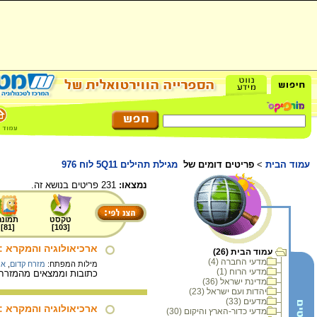
עמוד הבית
>
פריטים דומים של
מגילת תהילים 5Q11 לוח 976
נמצאו:
231 פריטים בנושא זה.
טקסט
תמונה
]
81
[
]
103
[
ארכיאולוגיה והמקרא :
עמוד הבית (26)
מדעי החברה (4)
מילות המפתח:
מזרח קדום
,
אר
מדעי הרוח (1)
כתובות וממצאים מהמזרח 
מדינת ישראל (36)
יהדות ועם ישראל (23)
מדעים (33)
ארכיאולוגיה והמקרא :
מדעי כדור-הארץ והיקום (30)