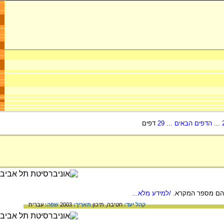
...
הדפים הבאים
...
29
דפים
יהם מספר המקרא.
/למידע מלא...
קהל יעד:
חטיבה,
תיכון
תאריך:
2003
שפה:
עברית