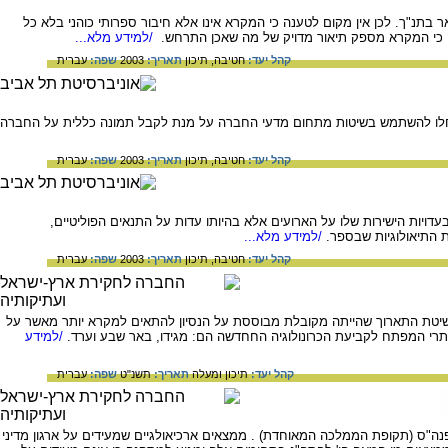
 בתנ"ך. לכן אין מקום לטענה כי המקרא אינו אלא חיבור ספרותי כוהני בלא כל
נה כי המקרא מספק תיאור מדויק של מה שאכן התרחש.
/למידע מלא...
קהל יעד:
חטיבה,
תיכון
תאריך:
2003
שפה:
עברית
החלו להשתמש בשיטות מתחום מדעי החברה על מנת לקבל תמונה כללית על החברה
קהל יעד:
חטיבה,
תיכון
תאריך:
2003
שפה:
עברית
ויות הישירות שלו על הארועים אלא בהיותו עדות על התנאים הפוליטיים,
ת התיאולוגיות שבספר.
/למידע מלא...
קהל יעד:
חטיבה,
תיכון
תאריך:
2003
שפה:
עברית
שיטת התארוך שהייתה מקובלת מבוססת על הנסיון להתאים למקרא יותר מאשר על
תרי המפתח לקביעת הכרונולוגיה החחדשה הם: מגידו, באר שבע וערד.
/למידע
קהל יעד:
תיכון ומעלה
תאריך:
תשנ"ט
שפה:
עברית
ה"ס (תקופת הממלכה המאוחדת) . ממצאים ארכיאולגיים שמעידים על ארגון מדיני