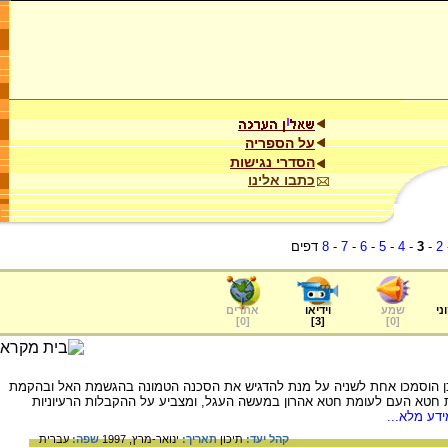
על הספריה
הסדרי נגישות
כתבו אלינו
2
-
3
-
4
-
5
-
6
-
7
-
8
דפים
ני
שמע
וידיאו
אתרים
]
0
[
]
3
[
]
0
[
כן הוסמכו אחת לשניה על מנת להדגיש את הסכנה הטמונה בהגשמת האל ובהקמת
 חטא העם לעומת חטא אהרון במעשה העגל, ומצביע על ההקבלות הרעיוניות
דע מלא...
קהל יעד:
תיכון
תאריך:
ינואר-מרץ, 1997
שפה:
עברית