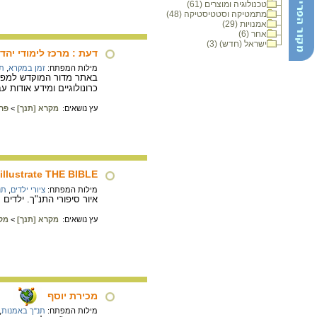
טכנולוגיה ומוצרים (61)
מתמטיקה וסטטיסטיקה (48)
אמנויות (29)
אחר (6)
ישראל (חדש) (3)
דעת : מרכז לימודי יהדו
מילות המפתח:
זמן במקרא
,
ת
באתר מדור המוקדש למפות 
כרונולוגיים ומידע אודות ע
עץ נושאים:
מקרא [תנך]
>
פר
illustrate THE BIBLE
מילות המפתח:
ציורי ילדים
,
תנ
איור סיפורי התנ"ך. ילדי
עץ נושאים:
מקרא [תנך]
>
מק
מכירת יוסף
מילות המפתח:
תנ"ך באמנות
,