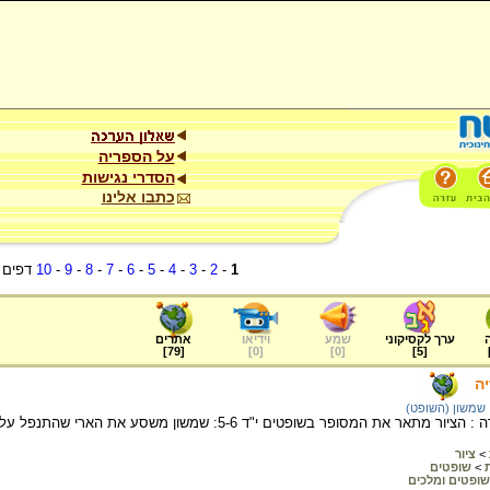
על הספריה
הסדרי נגישות
כתבו אלינו
1
-
2
-
3
-
4
-
5
-
6
-
7
-
8
-
9
-
10
דפים
ערך לקסיקוני
שמע
וידיאו
אתרים
]
79
[
]
0
[
]
0
[
]
5
[
ה
שמשון (השופט)
ר את המסופר בשופטים י"ד 5-6: שמשון משסע את הארי שהתנפל עליו.
>
ציור
>
שופטים
שופטים ומלכים