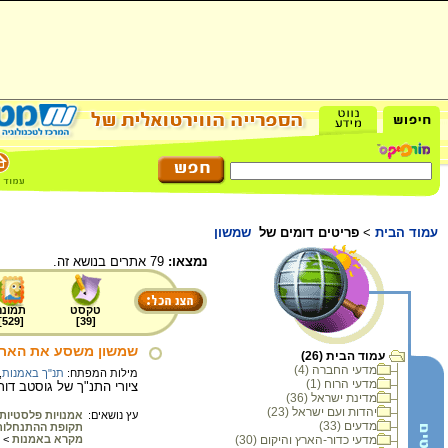
עמוד הבית
>
פריטים דומים של
שמשון
נמצאו:
79 אתרים בנושא זה.
טקסט
תמונה
]
529
[
]
39
[
שמשון משסע את הארי
עמוד הבית (26)
מדעי החברה (4)
מילות המפתח:
תנ"ך באמנות
,
מדעי הרוח (1)
ציורי התנ"ך של גוסטב דורה : הציור מתא
מדינת ישראל (36)
יהדות ועם ישראל (23)
עץ נושאים:
אמנויות פלסטיות
מדעים (33)
תקופת ההתנחלות
מדעי כדור-הארץ והיקום (30)
מקרא באמנות
>