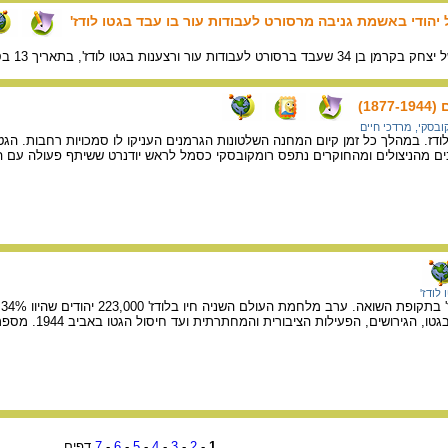
יהודי באשמת גניבה מרסורט לעבודות עור בו עבד בגטו לודז'
תאריך 13 בספטמבר 1943. מקור התיעוד הוא בכרוניקה של גטו לודז'.
18)
ובסקי, מרדכי חיים
ודז. במהלך כל זמן קיום המחנה השלטונות הגרמנים העניקו לו סמכויות רחבות. הגטו נו
בים מהניצולים ומהחוקרים נתפס רומקובסקי כסמל לראש יודנרט ששיתף פעולה עם ה
 לודז'
ע
1
-
2
-
3
-
4
-
5
-
6
-
7
דפים