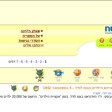
על הספריה
הסדרי נגישות
כתבו אלינו
1
-
2
-
3
-
4
-
5
-
6
-
7
דפים
ערך לקסיקוני
שמע
וידיאו
אתרים
]
4
[
]
0
[
]
0
[
]
0
[
לדים מגטו לודז' – 4 בספטמבר 1942
גטו לודז'
,
אקציה