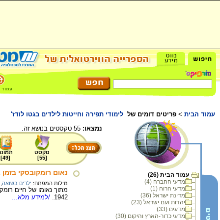
עמוד הבית
>
פריטים דומים של
לימודי תפירה וחייטות לילדים בגטו לודז'
נמצאו:
55 טקסטים בנושא זה.
טקסט
תמונה
]
49
[
]
55
[
נאום רומקובסקי בזמן גירוש הי
עמוד הבית (26)
מדעי החברה (4)
מילות המפתח:
ילדים בשואה
,
מדעי הרוח (1)
מדינת ישראל (36)
1942.
/למידע מלא...
יהדות ועם ישראל (23)
מדעים (33)
מדעי כדור-הארץ והיקום (30)