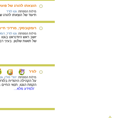
הוצאתו להורג של פועל 
מילות המפתח:
גטו לודז'
תיעוד של הוצאתו להורג של יצחק בקרמן בן 34 שעבד ברסורט לעבודות עור ורצענות בגטו לודז', ב
רומקובסקי, מרדכי חיים (77-1944
מילות המפתח:
גטו לודז'
,
רומק
יושב ראש היודנראט בגטו ל
של תאוות שלטון. בעיני ר
לודז'
מילות המפתח:
יהודי פולין
,
גטו
/למידע מלא...