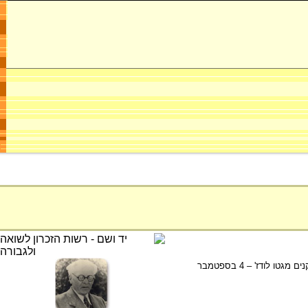
מתוך נאומו של חיים רומקובסקי, יו"ר היודנראט בגטו לודז', בזמן "אקציית הילדים", גירושם של 20,000 ילדים וזקנים מגטו לודז' – 4 בספטמבר