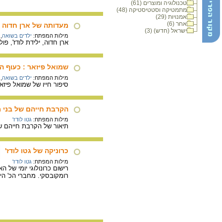
טכנולוגיה ומוצרים (61)
מתמטיקה וסטטיסטיקה (48)
אמנויות (29)
אחר (6)
מעדותה של ארן חדוה ע
ישראל (חדש) (3)
מילות המפתח:
ילדים בשואה
,
ארן חדוה, ילידת לודז', פולין, 1926. קטע מעדותה של ארן חדוה על אקצית הילדים באוגוסט 1942 בג
שמואל פיזאר : כעוף ה
מילות המפתח:
ילדים בשואה
,
סיפור חייו של שמואל פיזא
הקרבת חייהם של בני מ
מילות המפתח:
גטו לודז'
תיאור של הקרבת חייהם של בני
כרוניקה של גטו לודז'
מילות המפתח:
גטו לודז'
רישום כרונולוגי יומי של 
רומקובסקי. מחברי הכ' היו