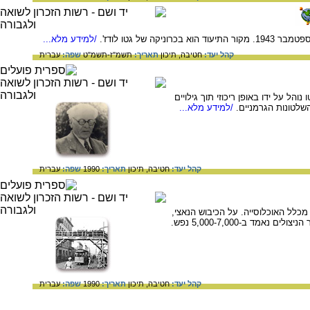
/למידע מלא...
קהל יעד:
חטיבה,
תיכון
תאריך:
תשמ"ז-תשמ"ט
שפה:
עברית
הל על ידו באופן ריכוזי תוך גילויים
שלטונות הגרמניים.
/למידע מלא...
קהל יעד:
חטיבה,
תיכון
תאריך:
1990
שפה:
עברית
ל הקהילה היהודית בלודז' בתקופת השואה. ערב מלחמת העולם השניה חיו בלודז' 223,000 יהודים שהיוו 34% מכלל האוכלוסייה. על הכיבוש הנאצי,
הקמת הגטו, תנאי החיים בגטו, הגירושים, הפעילות הציבורית והמחתרתית ועד חיסול הגטו באביב 1944. מספר הניצולים נאמד ב-5,000-7,000 נפש.
קהל יעד:
חטיבה,
תיכון
תאריך:
1990
שפה:
עברית