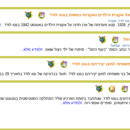
ל אקצית הילדים ואקציות נוספות בגטו לודז'
גטו לודז'
,
אקציה
טו לודז'.
/ל
חול
פיזאר, שמואל
ר כותב הספר "כעוף החול" - סיפורו של ילד ניצול שואה.
/למידע מלא...
שפחה למען יקיריהם בגטו לודז'
 משפחה למען יקיריהם בגטו לודז'. תועד בכרוניקה של גטו לודז' בתאריך 29 במאי 1944.
האירועים בגטו לודז', שנתחבר ביוזמת הארכיון שליד המחלקה הסטטיסטית במנגנונו של
 עיתונאים, סופרים ואנשי-רוח.
/למידע מלא...