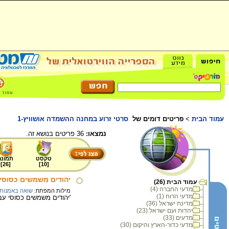
עמוד הבית
>
פריטים דומים של
סרטי זרוע במחנה ההשמדה אושוויץ-1
נמצאו:
36 פריטים בנושא זה.
טקסט
תמונה
]
26
[
]
10
[
יהודים משמשים כסוסי
עמוד הבית (26)
מדעי החברה (4)
מילות המפתח:
שואה באמנות
מדעי הרוח (1)
'יהודים משמשים כסוסי עבודה' , 1945, הדפס- אבן על נייר. הנרי פיק (בוכנוואלד). תר
מדינת ישראל (36)
יהדות ועם ישראל (23)
מדעים (33)
מדעי כדור-הארץ והיקום (30)