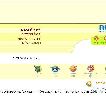
על הספריה
הסדרי נגישות
כתבו אלינו
1
-
2
-
3
-
4
-
5
דפים
ערך לקסיקוני
שמע
וידיאו
אתרים
]
0
[
]
0
[
]
0
[
]
0
[
 עבודה
,
עבודת כפייה
ומת גב' מרי סימנהוף.
/למ