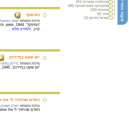
טכנולוגיה ומוצרים (61)
מתמטיקה וסטטיסטיקה (48)
אמנויות (29)
אחר (6)
המיפקד
ישראל (חדש) (3)
מילות המפתח:
שואה באמנות
'המיפקד', 4
קייב.
/למידע מלא...
יום שקט במיידנק
מילות המפתח:
מיידנק (מחנה
'יום שקט במיידנק', 1945, פחם על נייר. לובה גורדוס (מיידנק). תרומת האמנית.
האדם שהחזיר לי את אמ
מילות המפתח:
הצלה (שואה)
,
האדם שהחזיר לי את אמונתי